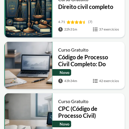
Direito civil completo
4.71
(7)
22h31m
37 exercícios
Curso Gratuito
Código de Processo
Civil Completo: Do
Básico aos Recursos
Novo
43h34m
42 exercícios
Curso Gratuito
CPC (Código de
Processo Civil)
Desenhado: Teoria e
Novo