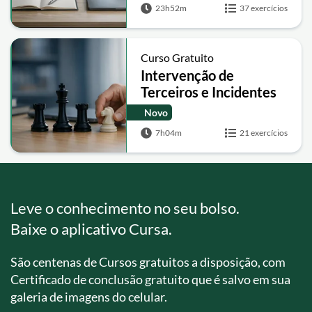
Prática
23h52m
37 exercícios
Curso Gratuito
Intervenção de
Terceiros e Incidentes
Processuais no
Novo
CPC/2015
7h04m
21 exercícios
Leve o conhecimento no seu bolso.
Baixe o aplicativo Cursa.
São centenas de Cursos gratuitos a disposição, com
Certificado de conclusão gratuito que é salvo em sua
galeria de imagens do celular.