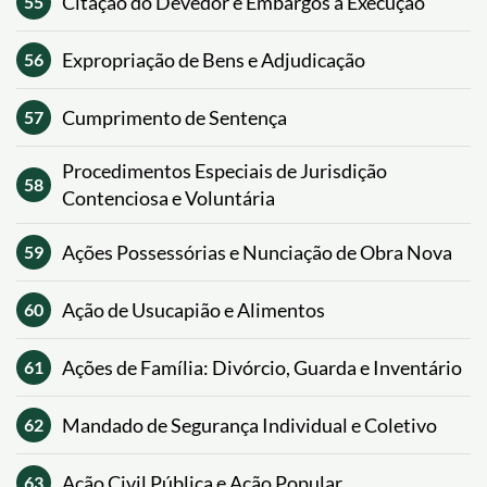
Citação do Devedor e Embargos à Execução
55
Expropriação de Bens e Adjudicação
56
Cumprimento de Sentença
57
Procedimentos Especiais de Jurisdição
58
Contenciosa e Voluntária
Ações Possessórias e Nunciação de Obra Nova
59
Ação de Usucapião e Alimentos
60
Ações de Família: Divórcio, Guarda e Inventário
61
Mandado de Segurança Individual e Coletivo
62
Ação Civil Pública e Ação Popular
63