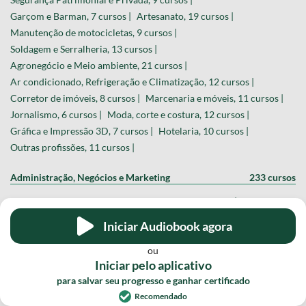
Garçom e Barman, 7 cursos |
Artesanato, 19 cursos |
Manutenção de motocicletas, 9 cursos |
Soldagem e Serralheria, 13 cursos |
Agronegócio e Meio ambiente, 21 cursos |
Ar condicionado, Refrigeração e Climatização, 12 cursos |
Corretor de imóveis, 8 cursos |
Marcenaria e móveis, 11 cursos |
Jornalismo, 6 cursos |
Moda, corte e costura, 12 cursos |
Gráfica e Impressão 3D, 7 cursos |
Hotelaria, 10 cursos |
Outras profissões, 11 cursos |
Administração, Negócios e Marketing
233 cursos
Gestão de empresas e Empreendedorismo, 24 cursos |
Marketing digital, 47 cursos |
Iniciar Audiobook agora
Vendas e Comércio eletrônico, 19 cursos |
Investimentos e Educação Financeira, 36 cursos |
ou
Iniciar pelo aplicativo
Recursos Humanos, 15 cursos |
Contabilidade, 16 cursos |
para salvar seu progresso e ganhar certificado
Gestão pública e Política, 21 cursos |
Recomendado
Economia e Finanças Empresariais, 30 cursos |