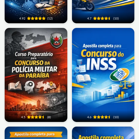
4.92
(12)
4.7
(10)
4.5
(8)
4.6
(10)