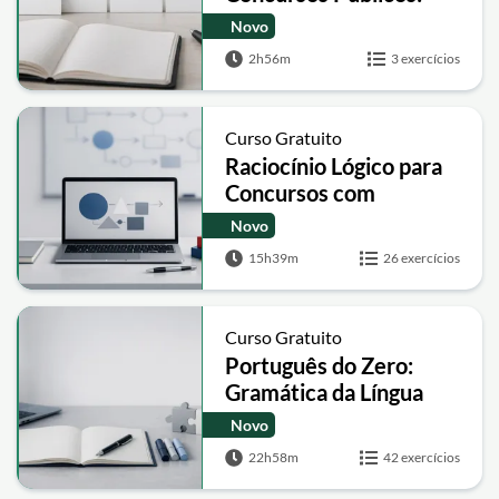
Estrutura, Introdução,
Novo
Desenvolvimento e
2h56m
3 exercícios
Conclusão
Curso Gratuito
Raciocínio Lógico para
Concursos com
Questões e Teoria
Novo
15h39m
26 exercícios
Curso Gratuito
Português do Zero:
Gramática da Língua
Portuguesa para
Novo
Concursos
22h58m
42 exercícios