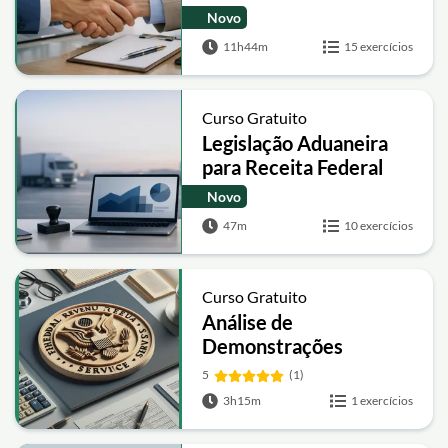
Novo
11h44m
15 exercícios
Curso Gratuito
Legislação Aduaneira
para Receita Federal
(RFB)
Novo
47m
10 exercícios
Curso Gratuito
Análise de
Demonstrações
Contábeis para Receita
5
(1)
Federal
3h15m
1 exercícios