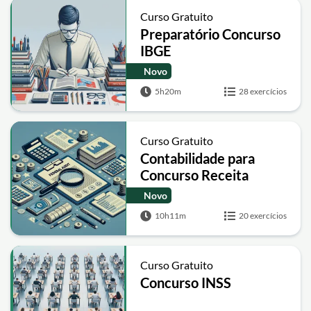
Curso Gratuito
Preparatório Concurso
IBGE
Novo
5h20m
28 exercícios
Curso Gratuito
Contabilidade para
Concurso Receita
Federal - Auditor Fiscal
Novo
10h11m
20 exercícios
Curso Gratuito
Concurso INSS