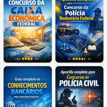
4.2
(10)
4.5
(8)