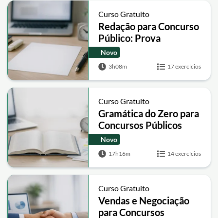
Curso Gratuito
Redação para Concurso
Público: Prova
Discursiva e Texto
Novo
Dissertativo-
3h08m
17 exercícios
Argumentativo
Curso Gratuito
Gramática do Zero para
Concursos Públicos
Novo
17h16m
14 exercícios
Curso Gratuito
Vendas e Negociação
para Concursos