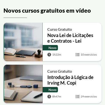
Novos cursos gratuitos em vídeo
Curso Gratuito
Nova Lei de Licitações
e Contratos - Lei
14.133/2021 para
Novo
Concursos Públicos
1h22m
10 exercícios
Curso Gratuito
Introdução à Lógica de
Irving M. Copi
Novo
8h47m
29 exercícios