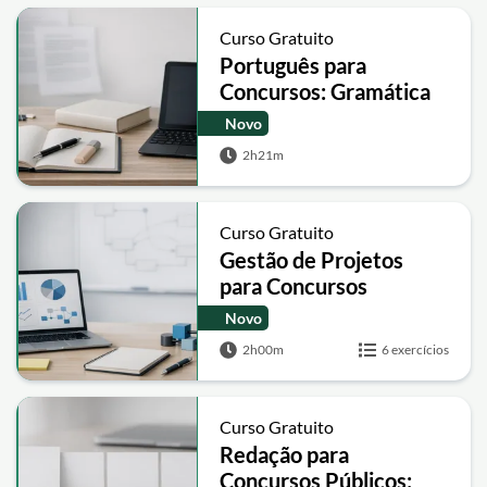
Curso Gratuito
Português para
Concursos: Gramática
Comentada e
Novo
Interpretação de
2h21m
Textos
Curso Gratuito
Gestão de Projetos
para Concursos
PMBOK 6
Novo
2h00m
6 exercícios
Curso Gratuito
Redação para
Concursos Públicos: