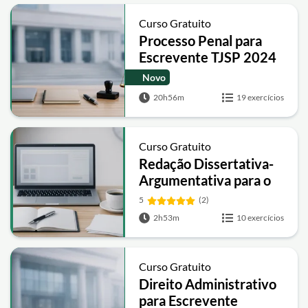
Curso Gratuito
Processo Penal para
Escrevente TJSP 2024
Novo
20h56m
19 exercícios
Curso Gratuito
Redação Dissertativa-
Argumentativa para o
Concurso Banco do
5
(2)
Brasil
2h53m
10 exercícios
Curso Gratuito
Direito Administrativo
para Escrevente