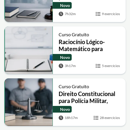
Técnico Judiciário
Novo
7h32m
9 exercícios
Curso Gratuito
Raciocínio Lógico-
Matemático para
Concursos IBEST: Do
Novo
Zero ao Gabarito
3h17m
5 exercícios
Curso Gratuito
Direito Constitucional
para Polícia Militar,
Guarda Municipal e
Novo
Polícia Penal
18h17m
28 exercícios