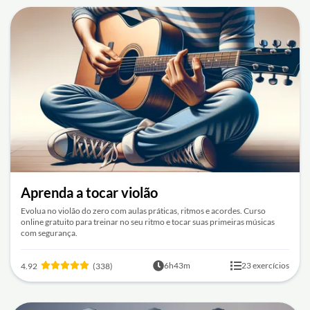
Aprenda a tocar violão
Evolua no violão do zero com aulas práticas, ritmos e acordes. Curso
online gratuito para treinar no seu ritmo e tocar suas primeiras músicas
com segurança.
6h43m
23 exercícios
4.92
(338)