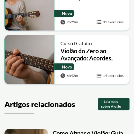
Novo
2h29m
31 exercícios
Curso Gratuito
Violão do Zero ao
Avançado: Acordes,
Batidas, Escalas e
Novo
Campo Harmônico
6h42m
14 exercícios
+ Leia mais
Artigos relacionados
sobre Violão
Como Afinar o Violão: Guia