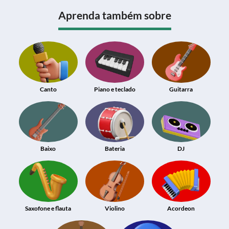
Aprenda também sobre
Canto
Piano e teclado
Guitarra
Baixo
Bateria
DJ
Saxofone e flauta
Violino
Acordeon