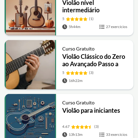
Violão nível
intermediário
5
(1)
5h44m
27 exercícios
Curso Gratuito
Violão Clássico do Zero
ao Avançado Passo a
Passo
5
(3)
16h22m
Curso Gratuito
Violão para iniciantes
4.67
(3)
13h13m
33 exercícios