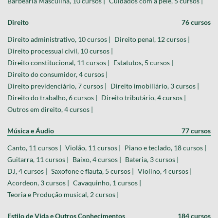
Barbearia Masculina, 10 cursos |
Cuidados com a pele, 5 cursos |
Direito
76 cursos
Direito administrativo, 10 cursos |
Direito penal, 12 cursos |
Direito processual civil, 10 cursos |
Direito constitucional, 11 cursos |
Estatutos, 5 cursos |
Direito do consumidor, 4 cursos |
Direito previdenciário, 7 cursos |
Direito imobiliário, 3 cursos |
Direito do trabalho, 6 cursos |
Direito tributário, 4 cursos |
Outros em direito, 4 cursos |
Música e Áudio
77 cursos
Canto, 11 cursos |
Violão, 11 cursos |
Piano e teclado, 18 cursos |
Guitarra, 11 cursos |
Baixo, 4 cursos |
Bateria, 3 cursos |
DJ, 4 cursos |
Saxofone e flauta, 5 cursos |
Violino, 4 cursos |
Acordeon, 3 cursos |
Cavaquinho, 1 cursos |
Teoria e Produção musical, 2 cursos |
Estilo de Vida e Outros Conhecimentos
184 cursos