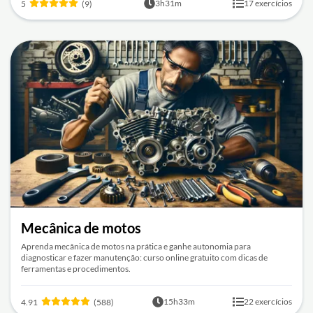
3h31m
17 exercícios
5
(9)
Mecânica de motos
Aprenda mecânica de motos na prática e ganhe autonomia para
diagnosticar e fazer manutenção: curso online gratuito com dicas de
ferramentas e procedimentos.
15h33m
22 exercícios
4.91
(588)