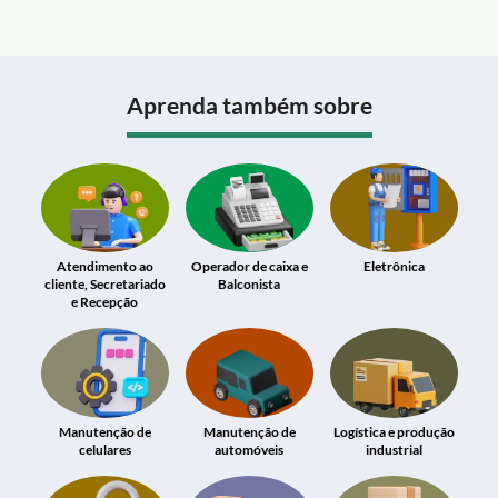
Aprenda também sobre
Atendimento ao
Operador de caixa e
Eletrônica
cliente, Secretariado
Balconista
e Recepção
Manutenção de
Manutenção de
Logística e produção
celulares
automóveis
industrial