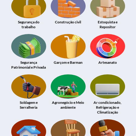
Segurança do
Construção civil
Estoquista e
trabalho
Repositor
Segurança
Garçom e Barman
Artesanato
Patrimonial e Privada
Soldagem e
Agronegócio e Meio
Ar condicionado,
Serralheria
ambiente
Refrigeração e
Climatização