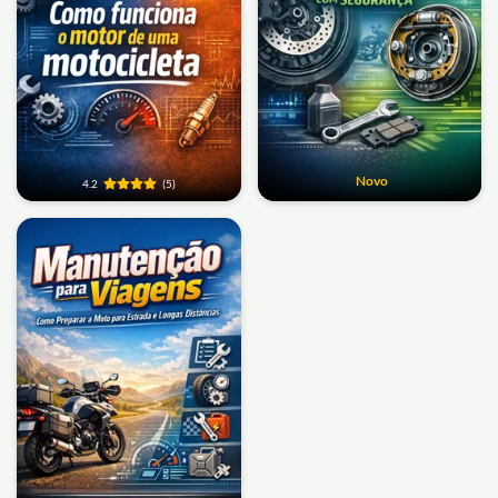
Novo
4.2
(5)