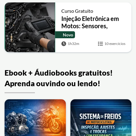
Curso Gratuito
Injeção Eletrônica em
Motos: Sensores,
Atuadores e
Novo
Diagnóstico
1h32m
10 exercícios
Ebook + Áudiobooks gratuitos!
Aprenda ouvindo ou lendo!