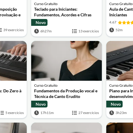
Curso Gratuito
Curso Gratuito
omposição
Teclado para Iniciantes:
Aula de Cant
rovisação e
Fundamentos, Acordes e Cifras
Iniciantes
Novo
4.67
39 exercícios
52m
6h27m
13 exercícios
Curso Gratuito
Curso Gratuito
s: Do Zero à
Fundamentos da Produção vocal e
Piano para I
Técnica de Canto Erudito
desenvolvime
Novo
Novo
5 exercícios
17h11m
27 exercícios
3h23m