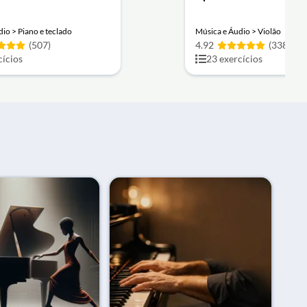
io > Piano e teclado
Música e Áudio > Violão
(507)
4.92
(338)
cícios
23 exercícios