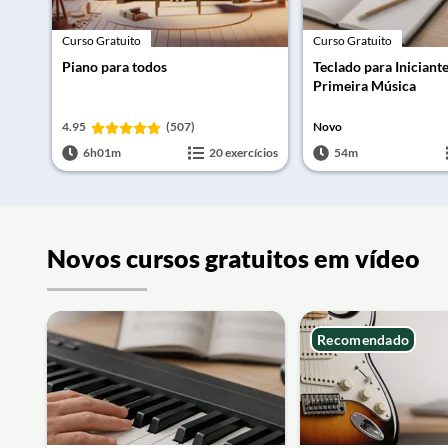
Curso Gratuito
Curso Gratuito
Piano para todos
Teclado para Iniciant
Primeira Música
4.95
(507)
Novo
6h01m
20 exercícios
54m
Novos cursos gratuitos em vídeo
Recomendado