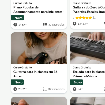
Curso Gratuito
Curso Gratuito
Piano Popular de
Guitarra do Zero à C
Acompanhamento para Iniciantes -
(Acordes, Escalas, Imp
Nível Básico
Repertório)
Novo
5
(1)
13h53m
1h35m
33 exercícios
Curso Gratuito
Curso Gratuito
Guitarra para Iniciantes em 36
Teclado para Iniciante
Aulas
Primeira Música
Novo
Novo
2h02m
32 exercícios
54m