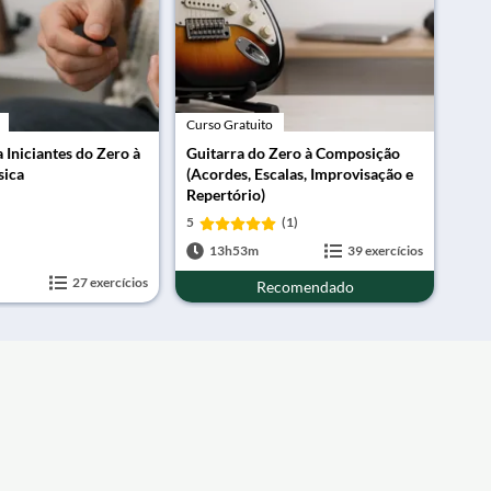
Curso Gratuito
 Iniciantes do Zero à
Guitarra do Zero à Composição
sica
(Acordes, Escalas, Improvisação e
Repertório)
5
(1)
13h53m
39 exercícios
27 exercícios
Recomendado