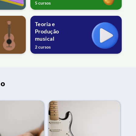
5 cursos
Teoria e
Produção
musical
2 cursos
do