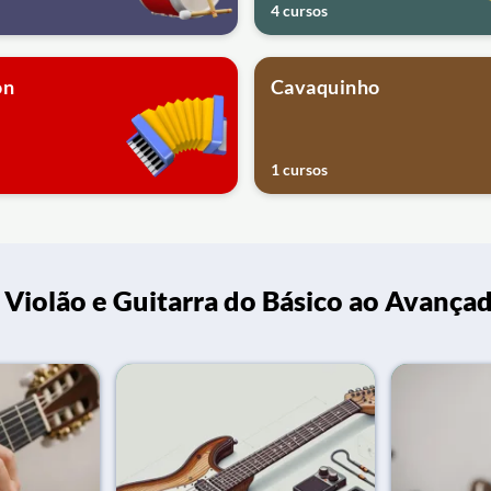
4 cursos
on
Cavaquinho
1 cursos
Violão e Guitarra do Básico ao Avança