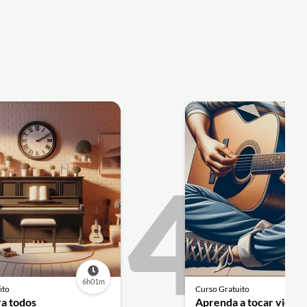
4
6h01m
ito
Curso Gratuito
ra todos
Aprenda a tocar violão