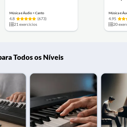
Música e Áudio > Canto
Música e Áud
4.8
(673)
4.95
21 exercícios
20 exer
para Todos os Níveis