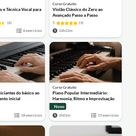
Curso Gratuito
o e Técnica Vocal para
Violão Clássico do Zero ao
Avançado Passo a Passo
(6)
5
(3)
6 exercícios
16h22m
Curso Gratuito
niciantes do básico ao
Piano Popular Intermediário:
nto inicial
Harmonia, Ritmo e Improvisação
Novo
18 exercícios
1h01m
15 exercícios