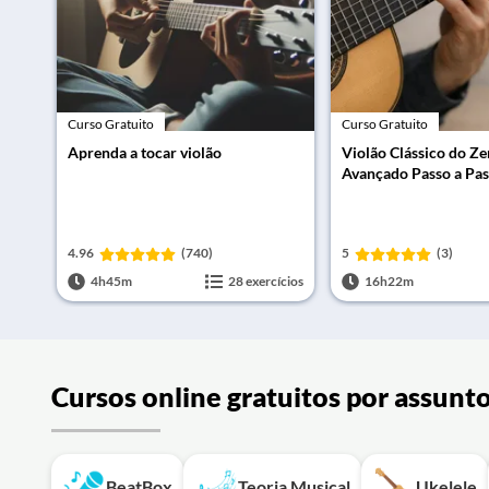
Curso Gratuito
Curso Gratuito
Aprenda a tocar violão
Violão Clássico do Ze
Avançado Passo a Pa
4.96
(740)
5
(3)
4h45m
28 exercícios
16h22m
Cursos online gratuitos por assunt
BeatBox
Teoria Musical
Ukelele