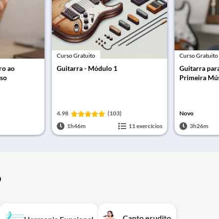
Curso Gratuito
Curso Gratuito
ro ao
Guitarra - Módulo 1
Guitarra para
sso
Primeira Mú
4.98
(103)
Novo
1h46m
11 exercícios
3h26m
o
Canto erudito