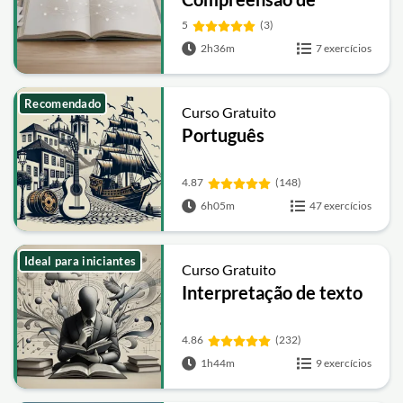
Textos: Coesão,
5
(3)
Coerência e Inferências
2h36m
7 exercícios
Recomendado
Curso Gratuito
Português
4.87
(148)
6h05m
47 exercícios
Ideal para iniciantes
Curso Gratuito
Interpretação de texto
4.86
(232)
1h44m
9 exercícios