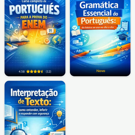
Novo
4.58
(12)