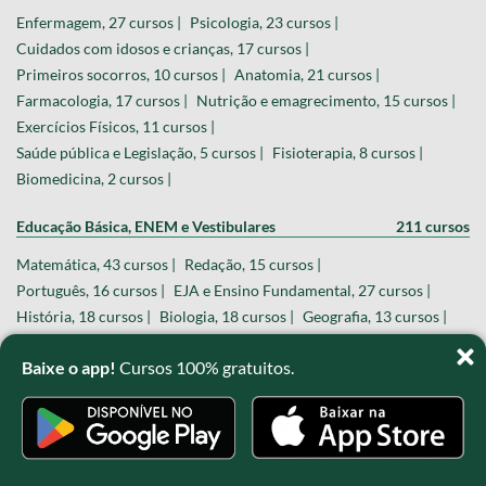
Enfermagem, 27 cursos |
Psicologia, 23 cursos |
Cuidados com idosos e crianças, 17 cursos |
Primeiros socorros, 10 cursos |
Anatomia, 21 cursos |
Farmacologia, 17 cursos |
Nutrição e emagrecimento, 15 cursos |
Exercícios Físicos, 11 cursos |
Saúde pública e Legislação, 5 cursos |
Fisioterapia, 8 cursos |
Biomedicina, 2 cursos |
Educação Básica, ENEM e Vestibulares
211 cursos
Matemática, 43 cursos |
Redação, 15 cursos |
Português, 16 cursos |
EJA e Ensino Fundamental, 27 cursos |
História, 18 cursos |
Biologia, 18 cursos |
Geografia, 13 cursos |
Química, 14 cursos |
Física, 18 cursos |
Filosofia, 6 cursos |
Baixe o app!
Cursos 100% gratuitos.
Estatística e Probabilidade, 7 cursos |
Sociologia, 9 cursos |
Literatura, 7 cursos |
Design, Criatividade e Audiovisual
93 cursos
Design gráfico, 22 cursos |
Edição de imagens, 8 cursos |