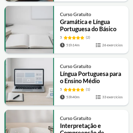
Curso Gratuito
Gramática e Língua
Portuguesa do Básico
ao Avançado
5
(2)
51h14m
26 exercícios
Curso Gratuito
Língua Portuguesa para
o Ensino Médio
5
(1)
53h40m
33 exercícios
Curso Gratuito
Interpretação e
Compreensão de