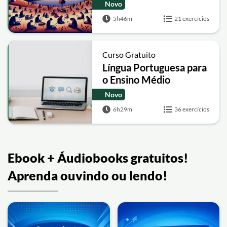
Novo
5h46m
21 exercícios
Curso Gratuito
Língua Portuguesa para
o Ensino Médio
Novo
6h29m
36 exercícios
Ebook + Áudiobooks gratuitos!
Aprenda ouvindo ou lendo!