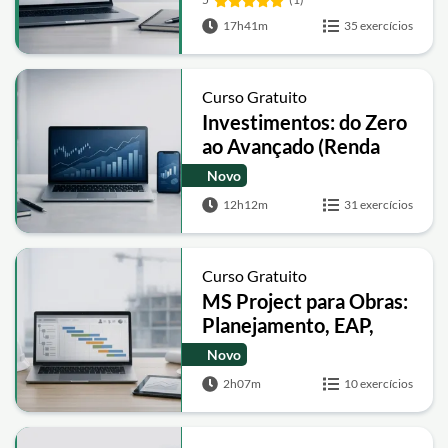
17h41m
35 exercícios
Curso Gratuito
Investimentos: do Zero
ao Avançado (Renda
Fixa, Ações, FIIs, ETFs e
Novo
Cripto)
12h12m
31 exercícios
Curso Gratuito
MS Project para Obras:
Planejamento, EAP,
Recursos e Custos
Novo
2h07m
10 exercícios