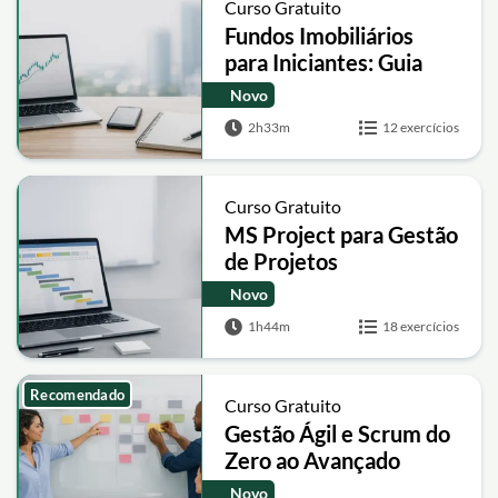
Curso Gratuito
Fundos Imobiliários
para Iniciantes: Guia
Completo de FIIs
Novo
2h33m
12 exercícios
Curso Gratuito
MS Project para Gestão
de Projetos
Novo
1h44m
18 exercícios
Recomendado
Curso Gratuito
Gestão Ágil e Scrum do
Zero ao Avançado
Novo