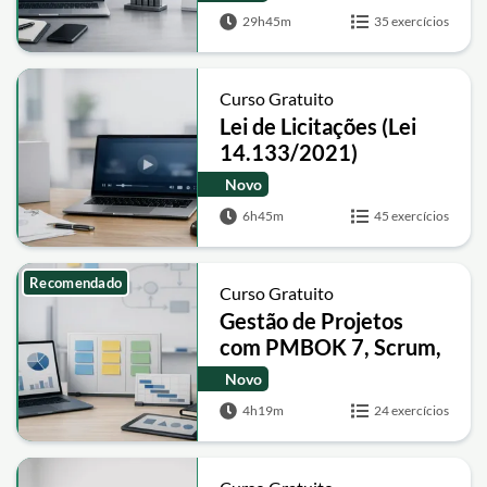
29h45m
35 exercícios
Curso Gratuito
Lei de Licitações (Lei
14.133/2021)
explicada artigo
Novo
6h45m
45 exercícios
Recomendado
Curso Gratuito
Gestão de Projetos
com PMBOK 7, Scrum,
Ágil e Híbrido do Zero
Novo
ao Avançado
4h19m
24 exercícios