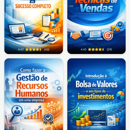
4.47
(43)
4.45
(29)