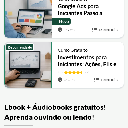
Google Ads para
Iniciantes Passo a
Passo (da Conta à
Novo
Conversão)
1h29m
13 exercícios
Recomendado
Curso Gratuito
Investimentos para
Iniciantes: Ações, FIIs e
Renda Fixa
4.5
(2)
3h31m
4 exercícios
Ebook + Áudiobooks gratuitos!
Aprenda ouvindo ou lendo!