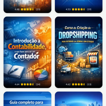
4.48
(23)
4.53
(19)
4.64
(14)
4.62
(13)