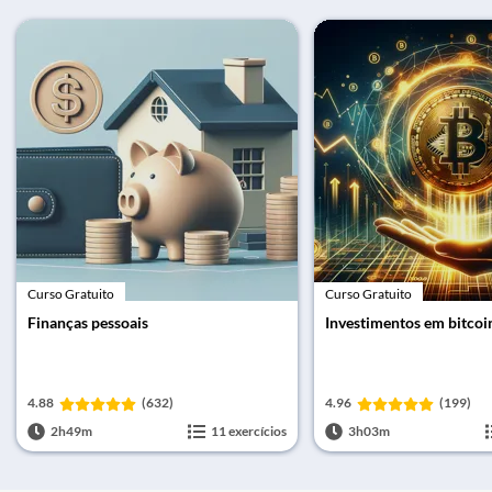
Curso Gratuito
Curso Gratuito
Finanças pessoais
Investimentos em bitcoi
4.88
(632)
4.96
(199)
2h49m
11 exercícios
3h03m