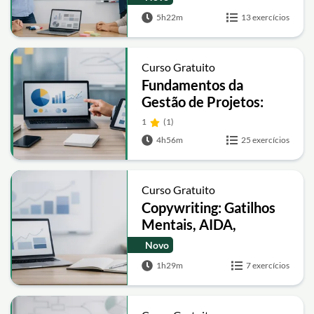
5h22m
13 exercícios
Curso Gratuito
Fundamentos da
Gestão de Projetos:
Técnicas, Liderança e
1
(1)
Estratégia
4h56m
25 exercícios
Curso Gratuito
Copywriting: Gatilhos
Mentais, AIDA,
Storytelling e
Novo
Sequências de Email
1h29m
7 exercícios