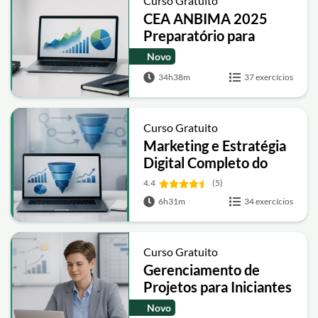
Curso Gratuito
CEA ANBIMA 2025
Preparatório para
Certificação
Novo
34h38m
37 exercícios
Curso Gratuito
Marketing e Estratégia
Digital Completo do
Básico ao Avançado
4.4
(5)
6h31m
34 exercícios
Curso Gratuito
Gerenciamento de
Projetos para Iniciantes
PMI e PMBOK
Novo