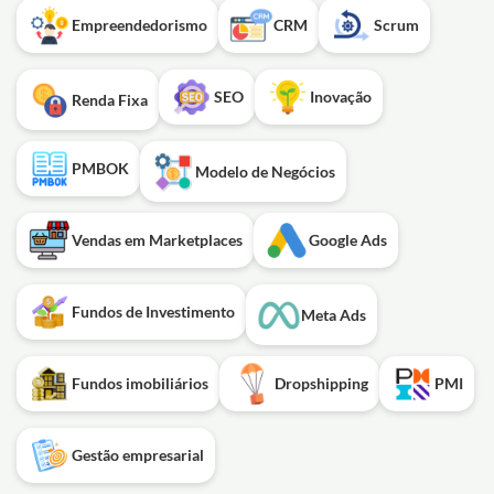
Empreendedorismo
CRM
Scrum
SEO
Inovação
Renda Fixa
PMBOK
Modelo de Negócios
Vendas em Marketplaces
Google Ads
Fundos de Investimento
Meta Ads
Fundos imobiliários
Dropshipping
PMI
Gestão empresarial