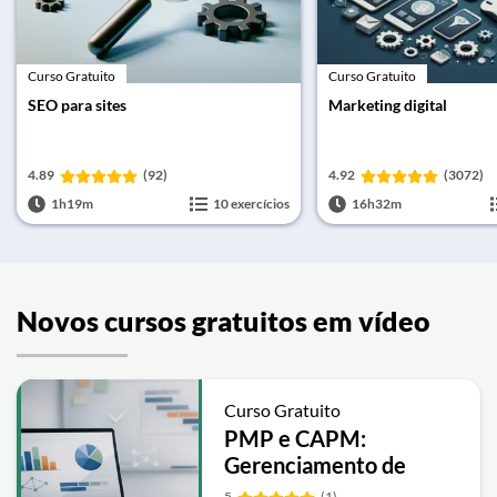
Curso Gratuito
Curso Gratuito
SEO para sites
Marketing digital
4.89
(92)
4.92
(3072)
1h19m
10 exercícios
16h32m
Novos cursos gratuitos em vídeo
Curso Gratuito
PMP e CAPM:
Gerenciamento de
Projetos com PMBOK
5
(1)