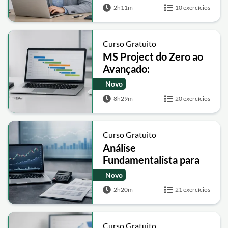
2h11m
10 exercícios
Curso Gratuito
MS Project do Zero ao
Avançado:
Cronogramas, Recursos
Novo
e Linha de Base
8h29m
20 exercícios
Curso Gratuito
Análise
Fundamentalista para
Investidores:
Novo
Indicadores, Valuation
2h20m
21 exercícios
e Governança
Curso Gratuito