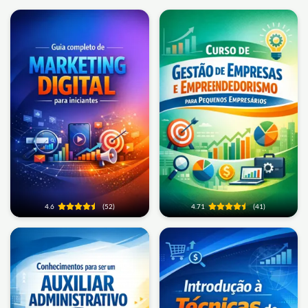
4.6
(52)
4.71
(41)