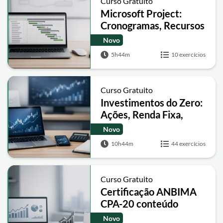
Curso Gratuito
Microsoft Project:
Cronogramas, Recursos
e Relatórios
Novo
5h44m
10 exercícios
Curso Gratuito
Investimentos do Zero:
Ações, Renda Fixa,
Derivativos e Análises
Novo
10h44m
44 exercícios
Curso Gratuito
Certificação ANBIMA
CPA-20 conteúdo
programático e revisão
Novo