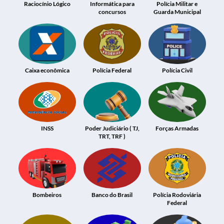
Raciocínio Lógico
Informática para
Polícia Militar e
concursos
Guarda Municipal
Caixa econômica
Polícia Federal
Polícia Civil
INSS
Poder Judiciário ( TJ,
Forças Armadas
TRT, TRF )
Bombeiros
Banco do Brasil
Polícia Rodoviária
Federal