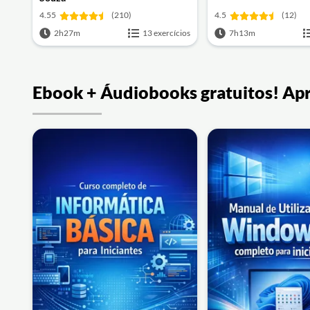
4.55
(210)
4.5
(12)
2h27m
13 exercícios
7h13m
Ebook + Áudiobooks gratuitos! Ap