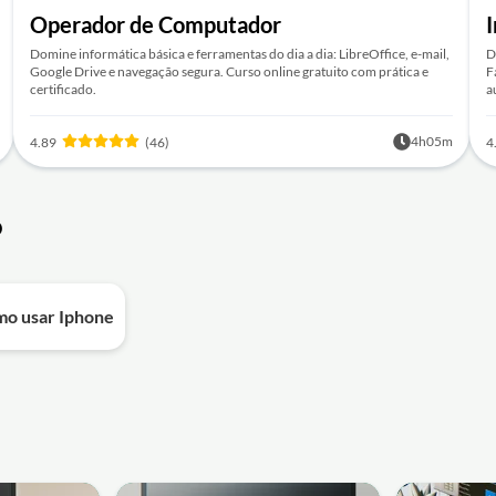
Operador de Computador
I
Domine informática básica e ferramentas do dia a dia: LibreOffice, e-mail,
D
Google Drive e navegação segura. Curso online gratuito com prática e
F
certificado.
a
4h05m
4.89
(46)
4
o
o usar Iphone