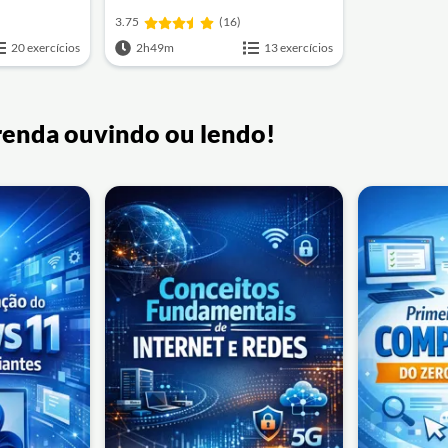
3.75
(16)
20 exercícios
2h49m
13 exercícios
renda ouvindo ou lendo!