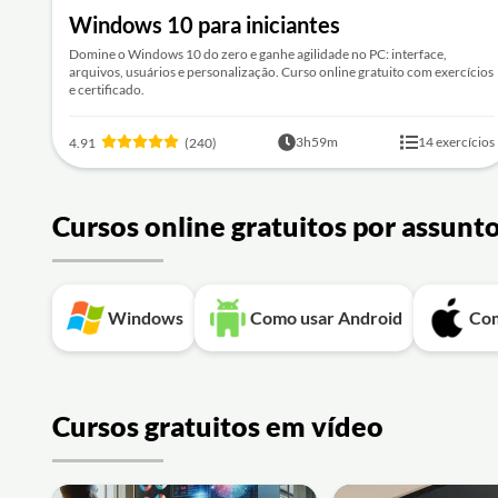
Windows 10 para iniciantes
Domine o Windows 10 do zero e ganhe agilidade no PC: interface,
arquivos, usuários e personalização. Curso online gratuito com exercícios
e certificado.
3h59m
14 exercícios
4.91
(240)
Cursos online gratuitos por assunt
Windows
Como usar Android
Com
Cursos gratuitos em vídeo