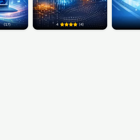
(17)
4
(4)