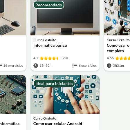
Recomendado
Curso Gratuito
Curso Gratuito
Informática básica
Como usar o
completo
4.7
(23)
4.66
16 exercícios
13h32m
6 exercícios
3h31m
Ideal para iniciantes
Curso Gratuito
informática
Como usar celular Android