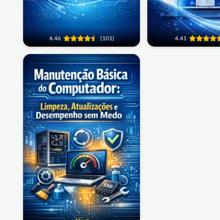
4.46
(101)
4.41