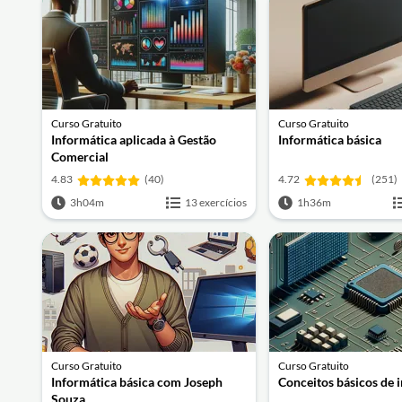
Curso Gratuito
Curso Gratuito
Informática aplicada à Gestão
Informática básica
Comercial
4.83
(40)
4.72
(251)
3h04m
13 exercícios
1h36m
Curso Gratuito
Curso Gratuito
Informática básica com Joseph
Conceitos básicos de 
Souza