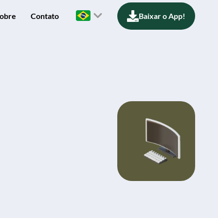
obre
Contato
Baixar o App!