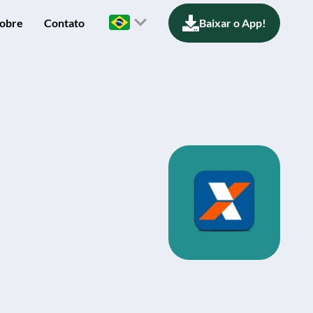
obre
Contato
Baixar o App!