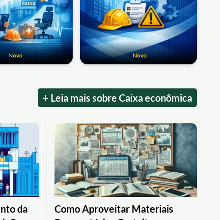
Novo
Novo
+ Leia mais sobre Caixa econômica
nto da
Como Aproveitar Materiais