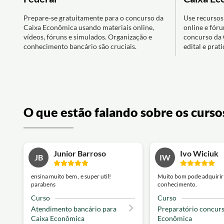
Prepare-se gratuitamente para o concurso da
Use recursos 
Caixa Econômica usando materiais online,
online e fóru
vídeos, fóruns e simulados. Organização e
concurso da 
conhecimento bancário são cruciais.
edital e prat
O que estão falando sobre os curso
Junior Barroso
Ivo Wiciuk
JB
IW
ensina muito bem , e super util!
Muito bom pode adquirir
parabens
conhecimento.
Curso
Curso
Atendimento bancário para
Preparatório concur
Caixa Econômica
Econômica