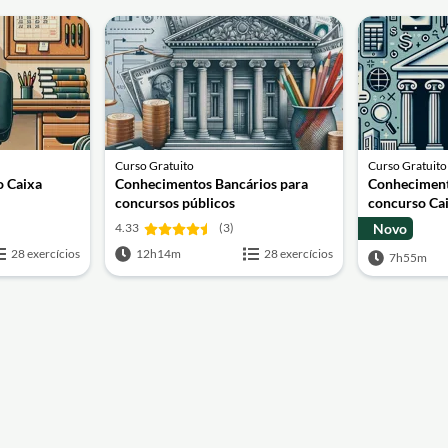
Curso Gratuito
Curso Gratuito
o Caixa
Conhecimentos Bancários para
Conheciment
concursos públicos
concurso Ca
4.33
(3)
Novo
28 exercícios
12h14m
28 exercícios
7h55m