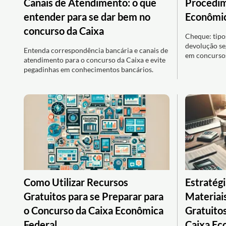
Canais de Atendimento: o que
Procedim
entender para se dar bem no
Econômi
concurso da Caixa
Cheque: tipo
devolução se
Entenda correspondência bancária e canais de
em concursos
atendimento para o concurso da Caixa e evite
pegadinhas em conhecimentos bancários.
Como Utilizar Recursos
Estratég
Gratuitos para se Preparar para
Materiai
o Concurso da Caixa Econômica
Gratuito
Federal
Caixa Ec