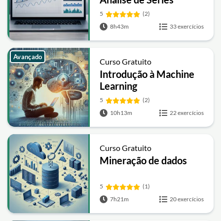
Temporais: Conceitos
5
(2)
Básicos
8h43m
33 exercícios
Avançado
Curso Gratuito
Introdução à Machine
Learning
5
(2)
10h13m
22 exercícios
Curso Gratuito
Mineração de dados
5
(1)
7h21m
20 exercícios