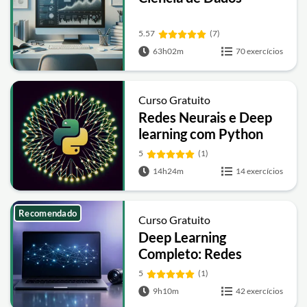
5.57
(7)
63h02m
70 exercícios
Curso Gratuito
Redes Neurais e Deep
learning com Python
5
(1)
14h24m
14 exercícios
Recomendado
Curso Gratuito
Deep Learning
Completo: Redes
Neurais, CNNs, RNNs e
5
(1)
PLN
9h10m
42 exercícios