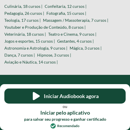
Culinária, 18 cursos |
Confeitaria, 12 cursos |
Pedagogia, 26 cursos |
Fotografia, 15 cursos |
Teologia, 17 cursos |
Massagem / Massoterapia, 7 cursos |
Youtuber e Produção de Conteúdo, 8 cursos |
Veterinária, 18 cursos |
Teatro e Cinema, 9 cursos |
Jogos e esportes, 15 cursos |
Gestantes, 4 cursos |
Astronomia e Astrologia, 9 cursos |
Mágica, 3 cursos |
Dança, 7 cursos |
Hipnose, 3 cursos |
Aviação e Náutica, 14 cursos |
Nosso blog
Iniciar Audiobook agora
Sobre o projeto
ou
Fale conosco
Iniciar pelo aplicativo
Termos de uso
para salvar seu progresso e ganhar certificado
Recomendado
O projeto Cursa oferece cursos de graça com certificados de