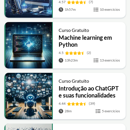
4.57
(7)
1h57m
10 exercícios
Curso Gratuito
Machine learning em
Python
4.5
(2)
13h23m
13 exercícios
Curso Gratuito
Introdução ao ChatGPT
e suas funcionalidades
4.44
(39)
28m
5 exercícios