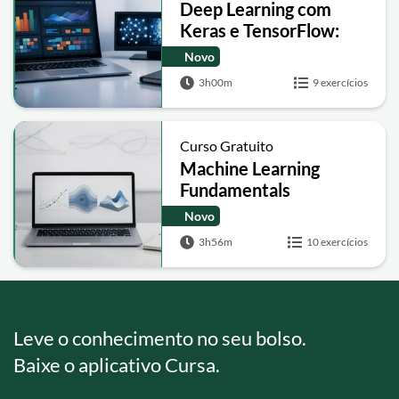
Deep Learning com
Keras e TensorFlow:
Redes Neurais, CNNs e
Novo
NLP
3h00m
9 exercícios
Curso Gratuito
Machine Learning
Fundamentals
Novo
3h56m
10 exercícios
Leve o conhecimento no seu bolso.
Baixe o aplicativo Cursa.