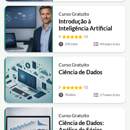
Curso Gratuito
Introdução à
Inteligência Artificial
Aplicada à Engenharia
5
(1)
(IA, Machine Learning e
25h16m
49 exercícios
Otimização) com o
professor Wikki Brasil
Curso Gratuito
Ciência de Dados
5
(1)
7h46m
17 exercícios
Curso Gratuito
Ciência de Dados:
Análise de Séries