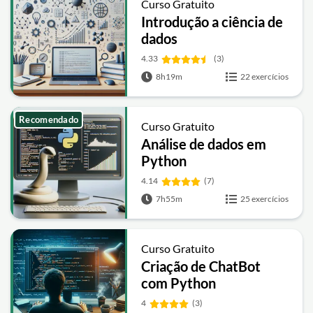
Curso Gratuito
Introdução a ciência de
dados
4.33
(3)
8h19m
22 exercícios
Recomendado
Curso Gratuito
Análise de dados em
Python
4.14
(7)
7h55m
25 exercícios
Curso Gratuito
Criação de ChatBot
com Python
4
(3)