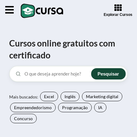
Explorar Cursos
Cursos online gratuitos com
certificado
Pesquisar
Mais buscados:
Excel
Inglês
Marketing digital
Empreendedorismo
Programação
IA
Concurso