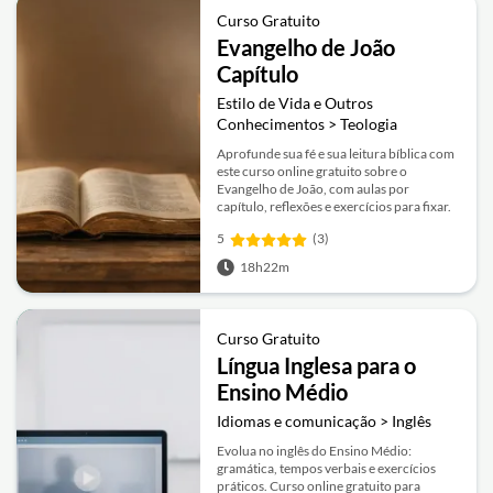
Curso Gratuito
Evangelho de João
Capítulo
Estilo de Vida e Outros
Conhecimentos > Teologia
Aprofunde sua fé e sua leitura bíblica com
este curso online gratuito sobre o
Evangelho de João, com aulas por
capítulo, reflexões e exercícios para fixar.
5
(3)
18h22m
Curso Gratuito
Língua Inglesa para o
Ensino Médio
Idiomas e comunicação > Inglês
Evolua no inglês do Ensino Médio:
gramática, tempos verbais e exercícios
práticos. Curso online gratuito para