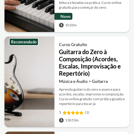
leitura e levadas na prática. Curso online
gratuito para começar do zero.
Novo
1h35m
Recomendado
Curso Gratuito
Guitarra do Zero à
Composição (Acordes,
Escalas, Improvisação e
Repertório)
Música e Áudio > Guitarra
Aprenda guitarra do zero e avance para
acordes, escalas, improviso e composição.
Curso online gratuito com prática guiada e
repertório para tocar já.
5
(1)
13h53m