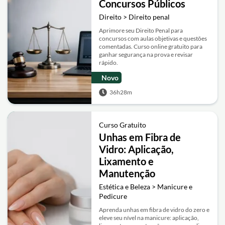
Concursos Públicos
Direito > Direito penal
Aprimore seu Direito Penal para
concursos com aulas objetivas e questões
comentadas. Curso online gratuito para
ganhar segurança na prova e revisar
rápido.
Novo
36h28m
Curso Gratuito
Unhas em Fibra de
Vidro: Aplicação,
Lixamento e
Manutenção
Estética e Beleza > Manicure e
Pedicure
Aprenda unhas em fibra de vidro do zero e
eleve seu nível na manicure: aplicação,