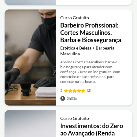
Curso Gratuito
Barbeiro Profissional:
Cortes Masculinos,
Barba e Biossegurança
Estética e Beleza > Barbearia
Masculina
Aprenda cortes masculinos, barba e
biossegurança para atender com
confiança. Curso online gratuito, com
exercícios e base profissional para
começar na barbearia.
5
(2)
3h03m
Curso Gratuito
Investimentos: do Zero
ao Avançado (Renda