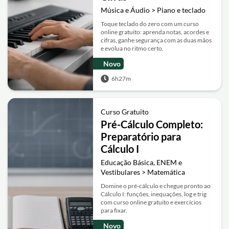
Música e Áudio > Piano e teclado
Toque teclado do zero com um curso
online gratuito: aprenda notas, acordes e
cifras, ganhe segurança com as duas mãos
e evolua no ritmo certo.
Novo
6h27m
Curso Gratuito
Pré-Cálculo Completo:
Preparatório para
Cálculo I
Educação Básica, ENEM e
Vestibulares > Matemática
Domine o pré-cálculo e chegue pronto ao
Cálculo I: funções, inequações, log e trig
com curso online gratuito e exercícios
para fixar.
Novo