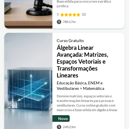
Base sólida para concursos e prática
jurídica.
5
(2)
78h17m
Curso Gratuito
Álgebra Linear
Avançada: Matrizes,
Espaços Vetoriais e
Transformações
Lineares
Educação Básica, ENEM e
Vestibulares > Matemática
Domine matrizes, espaços vetoriais e
transformações lineares para provas e
vestibulares. Curso online gratuito com
exercícios e base sólida em álgebra linear.
Novo
24h23m