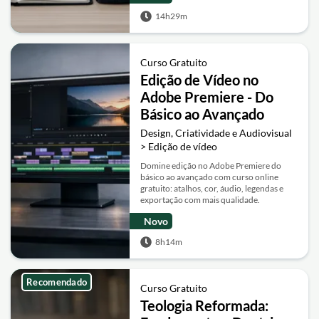
14h29m
Curso Gratuito
Edição de Vídeo no
Adobe Premiere - Do
Básico ao Avançado
Design, Criatividade e Audiovisual
> Edição de vídeo
Domine edição no Adobe Premiere do
básico ao avançado com curso online
gratuito: atalhos, cor, áudio, legendas e
exportação com mais qualidade.
Novo
8h14m
Recomendado
Curso Gratuito
Teologia Reformada: