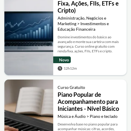
Fixa, Ações, FIIs, ETFs e
Cripto)
Administração, Negócios e
Marketing > Investimentos e
Educação Financeira
Domine investimentos do básico ao
avançado e monte sua carteira com mais
segurança. Curso online gratuito com
renda fixa, ações, FIIs, ETFs e cripto.
Novo
12h12m
Curso Gratuito
Piano Popular de
Acompanhamento para
Iniciantes - Nível Básico
Música e Áudio > Piano e teclado
Desenvolva base no piano popular para
acompanhar músicas: cifras, acordes,