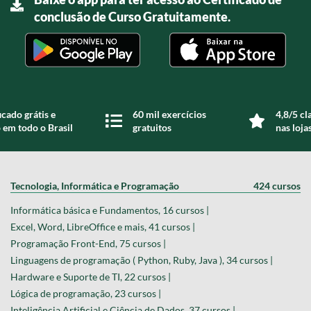
conclusão de Curso Gratuitamente.
icado grátis e
60 mil exercícios
4,8/5 cl
 em todo o Brasil
gratuitos
nas loja
Tecnologia, Informática e Programação
424 cursos
Informática básica e Fundamentos, 16 cursos |
Excel, Word, LibreOffice e mais, 41 cursos |
Programação Front-End, 75 cursos |
Linguagens de programação ( Python, Ruby, Java ), 34 cursos |
Hardware e Suporte de TI, 22 cursos |
Lógica de programação, 23 cursos |
Inteligência Artificial e Ciência de Dados, 37 cursos |