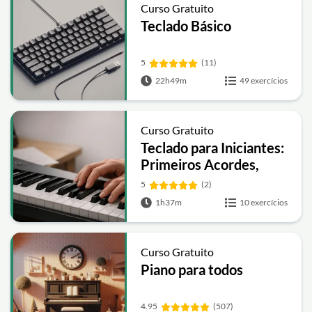
Curso Gratuito
Teclado Básico
5
(11)
22h49m
49 exercícios
Curso Gratuito
Teclado para Iniciantes:
Primeiros Acordes,
Escalas e Cifras
5
(2)
1h37m
10 exercícios
Curso Gratuito
Piano para todos
4.95
(507)