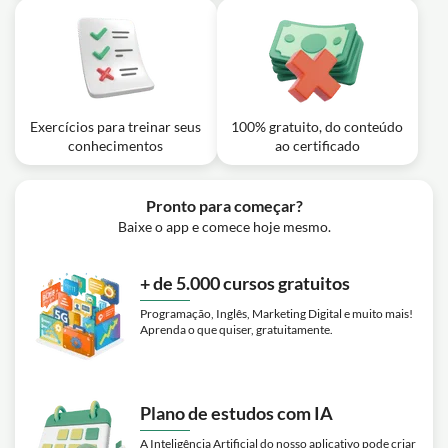
Aula em vídeo: Exercícios Práticos no
Teclado (Parte 2) | Curso de Teclado
31m
| Módulo Conteúdo 1
Exercício: Ao praticar acordes maiores pelo ciclo de
quartas começando em Dó, qual é o próximo acorde?
Exercícios para treinar seus
100% gratuito, do conteúdo
conhecimentos
ao certificado
Pronto para começar?
Baixe o app e comece hoje mesmo.
+ de 5.000 cursos gratuitos
Programação, Inglês, Marketing Digital e muito mais!
Aprenda o que quiser, gratuitamente.
Plano de estudos com IA
A Inteligência Artificial do nosso aplicativo pode criar