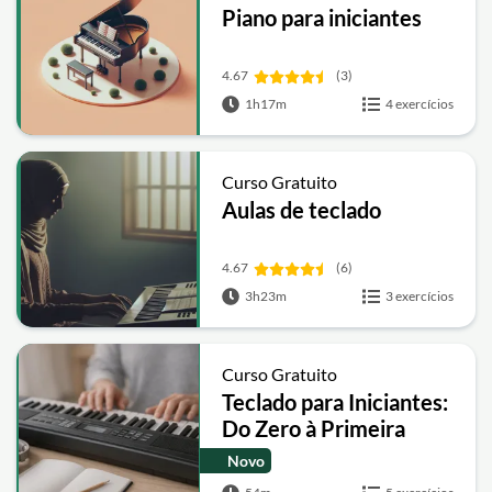
Piano para iniciantes
4.67
(3)
1h17m
4 exercícios
Curso Gratuito
Aulas de teclado
4.67
(6)
3h23m
3 exercícios
Curso Gratuito
Teclado para Iniciantes:
Do Zero à Primeira
Música
Novo