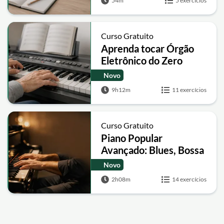
54m
5 exercícios
Curso Gratuito
Aprenda tocar Órgão
Eletrônico do Zero
Novo
9h12m
11 exercícios
Curso Gratuito
Piano Popular
Avançado: Blues, Bossa
Nova e Piano Solo
Novo
2h08m
14 exercícios