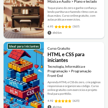
Música e Áudio > Piano e teclado
Toque piano do zero e ganhe confiança
lendo partituras e fazendo ritmo com as
duas mãos. Curso online gratuito, com
aulas práticas e exercícios.
4.95
(507)
6h01m
Ideal para iniciantes
Curso Gratuito
HTML e CSS para
iniciantes
Tecnologia, Informática e
Programação > Programação
Front-End
Aprenda HTML e CSS do zero, crie páginas
responsivas e organize seu código. Curso
online gratuito com exercícios e projeto
final para portfólio.
4.92
(625)
4h31m