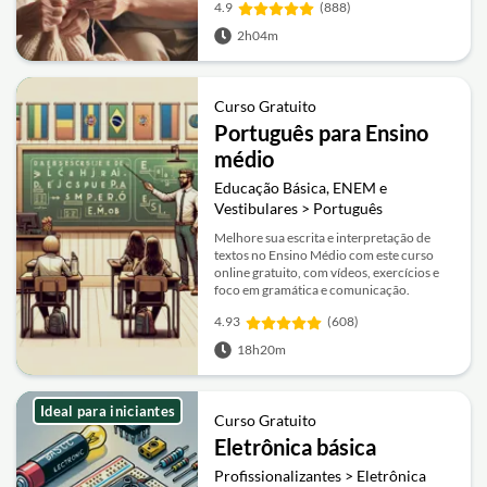
4.9
(888)
2h04m
Curso Gratuito
Português para Ensino
médio
Educação Básica, ENEM e
Vestibulares > Português
Melhore sua escrita e interpretação de
textos no Ensino Médio com este curso
online gratuito, com vídeos, exercícios e
foco em gramática e comunicação.
4.93
(608)
18h20m
Ideal para iniciantes
Curso Gratuito
Eletrônica básica
Profissionalizantes > Eletrônica