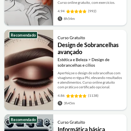
Curso online gratuito, com exercícios.
4.94
(992)
8h54m
Recomendado
Curso Gratuito
Design de Sobrancelhas
avançado
Estética e Beleza > Design de
sobrancelhas e cílios
Aperfeiçoe o design de sobrancelhas com
visagismo e régua Phi, elevando resultados
e atendimentos. Curso online gratuito
com prática e certificado opcional.
4.86
(1138)
3h45m
Recomendado
Curso Gratuito
Informática básica