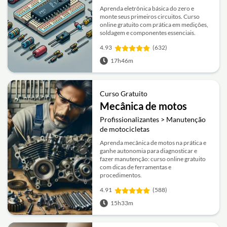
Aprenda eletrônica básica do zero e
monte seus primeiros circuitos. Curso
online gratuito com prática em medições,
soldagem e componentes essenciais.
4.93
(632)
17h46m
Curso Gratuito
Mecânica de motos
Profissionalizantes > Manutenção
de motocicletas
Aprenda mecânica de motos na prática e
ganhe autonomia para diagnosticar e
fazer manutenção: curso online gratuito
com dicas de ferramentas e
procedimentos.
4.91
(588)
15h33m