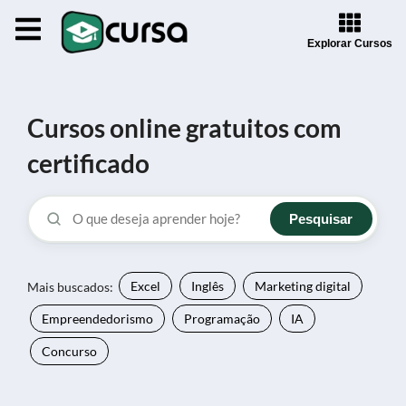
Explorar Cursos
Cursos online gratuitos com
certificado
Pesquisar
Mais buscados:
Excel
Inglês
Marketing digital
Empreendedorismo
Programação
IA
Concurso