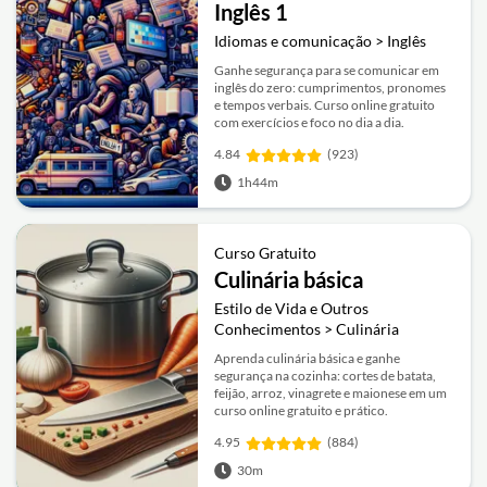
Inglês 1
Idiomas e comunicação > Inglês
Ganhe segurança para se comunicar em
inglês do zero: cumprimentos, pronomes
e tempos verbais. Curso online gratuito
com exercícios e foco no dia a dia.
4.84
(923)
1h44m
Curso Gratuito
Culinária básica
Estilo de Vida e Outros
Conhecimentos > Culinária
Aprenda culinária básica e ganhe
segurança na cozinha: cortes de batata,
feijão, arroz, vinagrete e maionese em um
curso online gratuito e prático.
4.95
(884)
30m