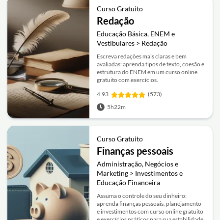
Curso Gratuito
Redação
Educação Básica, ENEM e
Vestibulares > Redação
Escreva redações mais claras e bem
avaliadas: aprenda tipos de texto, coesão e
estrutura do ENEM em um curso online
gratuito com exercícios.
4.93
(573)
5h22m
Curso Gratuito
Finanças pessoais
Administração, Negócios e
Marketing > Investimentos e
Educação Financeira
Assuma o controle do seu dinheiro:
aprenda finanças pessoais, planejamento
e investimentos com curso online gratuito
e exercícios práticos para sua estabilidade.