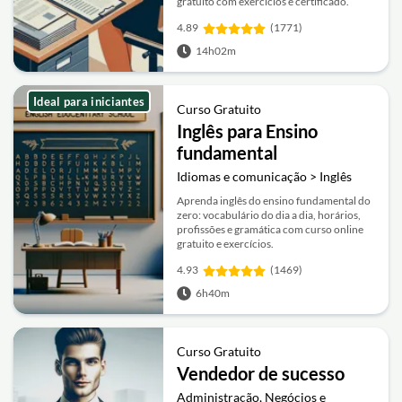
gratuito com exercícios e certificado.
4.89
(1771)
14h02m
Ideal para iniciantes
Curso Gratuito
Inglês para Ensino
fundamental
Idiomas e comunicação > Inglês
Aprenda inglês do ensino fundamental do
zero: vocabulário do dia a dia, horários,
profissões e gramática com curso online
gratuito e exercícios.
4.93
(1469)
6h40m
Curso Gratuito
Vendedor de sucesso
Administração, Negócios e