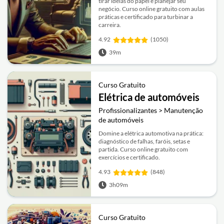
tirar ideias do papel e planejar seu
negócio. Curso online gratuito com aulas
práticas e certificado para turbinar a
carreira.
4.92
(1050)
39m
Curso Gratuito
Elétrica de automóveis
Profissionalizantes > Manutenção
de automóveis
Domine a elétrica automotiva na prática:
diagnóstico de falhas, faróis, setas e
partida. Curso online gratuito com
exercícios e certificado.
4.93
(848)
3h09m
Curso Gratuito