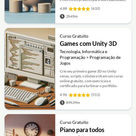
4.88
(632)
2h49m
Curso Gratuito
Games com Unity 3D
Tecnologia, Informática e
Programação > Programação de
Jogos
Crie seu primeiro game 3D no Unity:
cenas, scripts, colisões e IA em um curso
online gratuito, com exercícios e
certificado para turbinar o portfólio.
4.96
(511)
89h39m
Curso Gratuito
Piano para todos