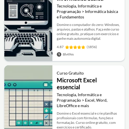
Tecnologia, Informática e
Programação > Informática básica
e Fundamentos
Domine o computador do zero: Windows,
arquivos, pastas e atalhos. Faça este curso
online gratuito, pratique com exercícios e
ganhe mais autonomia digital.
4.87
(1856)
8h49m
Curso Gratuito
Microsoft Excel
essencial
Tecnologia, Informática e
Programação > Excel, Word,
LibreOffice e mais
Domine o Excel essencial e crie planilhas
profissionais com fórmulas, funções e
formatação. Curso online gratuito, com
exercícios e certificado.