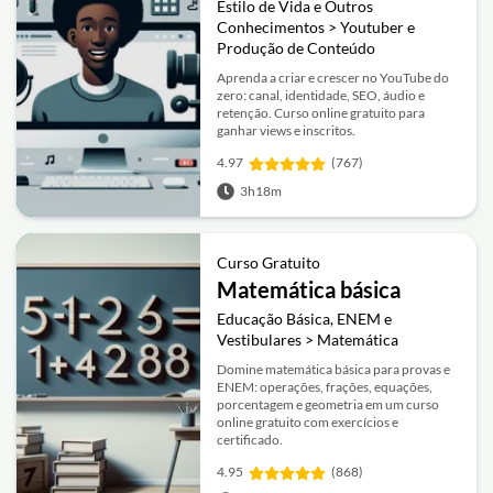
Estilo de Vida e Outros
Conhecimentos > Youtuber e
Produção de Conteúdo
Aprenda a criar e crescer no YouTube do
zero: canal, identidade, SEO, áudio e
retenção. Curso online gratuito para
ganhar views e inscritos.
4.97
(767)
3h18m
Curso Gratuito
Matemática básica
Educação Básica, ENEM e
Vestibulares > Matemática
Domine matemática básica para provas e
ENEM: operações, frações, equações,
porcentagem e geometria em um curso
online gratuito com exercícios e
certificado.
4.95
(868)