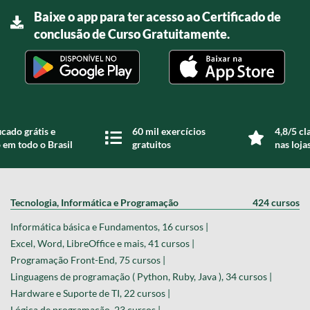
Baixe o app para ter acesso ao Certificado de
conclusão de Curso Gratuitamente.
icado grátis e
60 mil exercícios
4,8/5 cl
 em todo o Brasil
gratuitos
nas loja
Tecnologia, Informática e Programação
424 cursos
Informática básica e Fundamentos, 16 cursos |
Excel, Word, LibreOffice e mais, 41 cursos |
Programação Front-End, 75 cursos |
Linguagens de programação ( Python, Ruby, Java ), 34 cursos |
Hardware e Suporte de TI, 22 cursos |
Lógica de programação, 23 cursos |