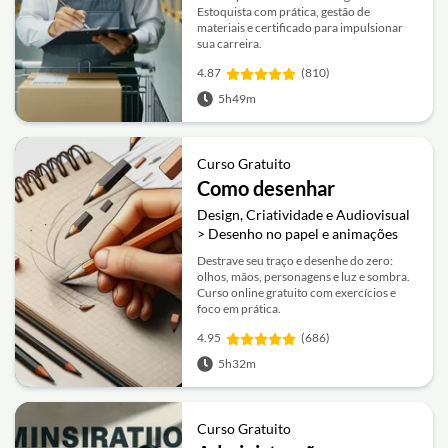
Estoquista com prática, gestão de
materiais e certificado para impulsionar
sua carreira.
4.87
(810)
5h49m
Curso Gratuito
Como desenhar
Design, Criatividade e Audiovisual
> Desenho no papel e animações
Destrave seu traço e desenhe do zero:
olhos, mãos, personagens e luz e sombra.
Curso online gratuito com exercícios e
foco em prática.
4.95
(686)
5h32m
Curso Gratuito