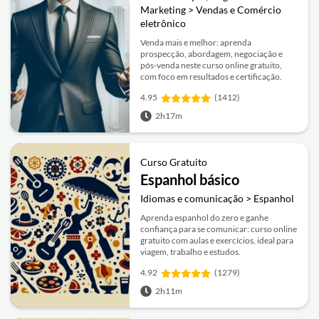
Marketing > Vendas e Comércio
eletrônico
Venda mais e melhor: aprenda
prospecção, abordagem, negociação e
pós-venda neste curso online gratuito,
com foco em resultados e certificação.
4.95
(1412)
2h17m
Curso Gratuito
Espanhol básico
Idiomas e comunicação > Espanhol
Aprenda espanhol do zero e ganhe
confiança para se comunicar: curso online
gratuito com aulas e exercícios, ideal para
viagem, trabalho e estudos.
4.92
(1279)
2h11m