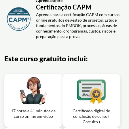
Respostas aos Riscos | Módulo 11 -
06m
Aprenda sobre
Aula em vídeo: Como Monitorar o
Aula 07
Certificação CAPM
engajamento das partes
18m
Aprenda para a certificação CAPM com cursos
Exercício: No PMBOK 6ª edição, qual é o principal
interessadas | Mód 13 - Aula 05
objetivo do processo 11.6 Implementar as Respostas aos
online gratuitos de gestão de projetos. Estude
Riscos?
Exercício: No processo 13.4 (Monitorar o Engajamento
fundamentos do PMBOK, processos, áreas de
das Partes Interessadas), qual é o principal objetivo?
conhecimento, cronogramas, custos, riscos e
Aula em vídeo: Monitorar os Riscos |
10m
preparação para a prova.
Módulo 11 - Aula 08
Este curso gratuito inclui:
17 horas e 41 minutos de
Certificado digital de
curso online em vídeo
conclusão de curso (
Gratuito )