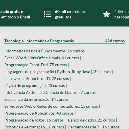
icado grátis e
60 mil exercícios
4,8/5 cl
 em todo o Brasil
gratuitos
nas loja
Tecnologia, Informática e Programação
424 cursos
Informática básica e Fundamentos, 16 cursos |
Excel, Word, LibreOffice e mais, 41 cursos |
Programação Front-End, 75 cursos |
Linguagens de programação ( Python, Ruby, Java ), 34 cursos |
Hardware e Suporte de TI, 22 cursos |
Lógica de programação, 23 cursos |
Inteligência Artificial e Ciência de Dados, 37 cursos |
Segurança da informação, 14 cursos |
Servidores Web e Redes de computadores, 13 cursos |
Programação de Aplicativos, 43 cursos |
Programação de Jogos, 16 cursos |
Banco de dados, 22 cursos |
Robótica e Automação, 10 cursos |
Ferramentas de TI, 16 cursos |