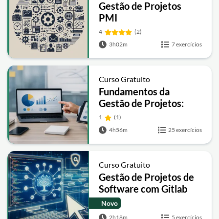
Gestão de Projetos
PMI
4
(2)
3h02m
7 exercícios
Curso Gratuito
Fundamentos da
Gestão de Projetos:
Técnicas, Liderança e
1
(1)
Estratégia
4h56m
25 exercícios
Curso Gratuito
Gestão de Projetos de
Software com Gitlab
Novo
2h18m
5 exercícios