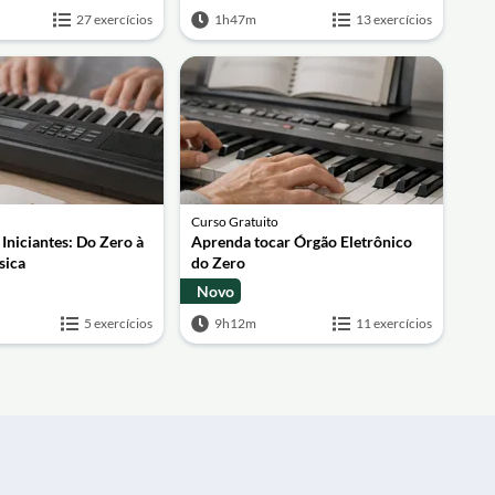
27 exercícios
1h47m
13 exercícios
Curso Gratuito
 Iniciantes: Do Zero à
Aprenda tocar Órgão Eletrônico
sica
do Zero
Novo
5 exercícios
9h12m
11 exercícios