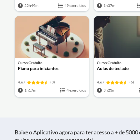
22h49m
49 exercícios
1h37m
Curso Gratuito
Curso Gratuito
Piano para iniciantes
Aulas de teclado
4.67
(3)
4.67
(6)
1h17m
4 exercícios
3h23m
Baixe o Aplicativo agora para ter acesso a + de 5000 c
muito conteúdo sem pagar nada!