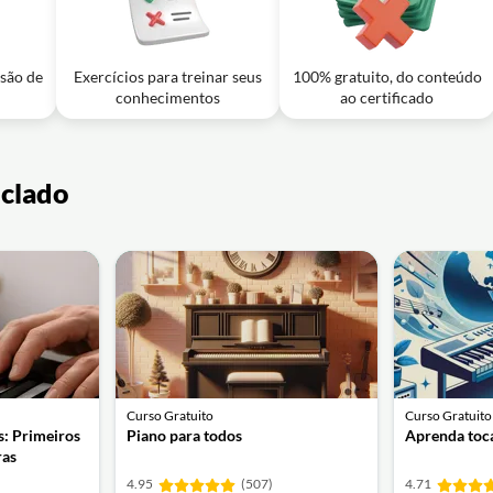
squerda alterna os baixos durante o acompanhamento?
01m
usão de
Exercícios para treinar seus
100% gratuito, do conteúdo
 (ex.: Dó/Mi) no piano popular de acompanhamento?
conhecimentos
ao certificado
eclado
Curso Gratuito
Curso Gratuito
s: Primeiros
Piano para todos
Aprenda toc
ras
4.95
(507)
4.71