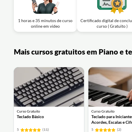
Exercício: Na levada nº 5 (estilo stride), como a mão e
Aula em vídeo: Aula 28 Acordes de Barra
1 horas e 35 minutos de curso
Certificado digital de concl
Exercício: O que significa um acorde escrito com barra
online em vídeo
curso ( Gratuito )
Mais cursos gratuitos em Piano e t
Curso Gratuito
Curso Gratuito
Teclado Básico
Teclado para Iniciante
Acordes, Escalas e Cif
5
(11)
5
(2)