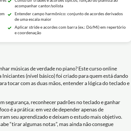
ores
Construir tríades e acordes típicos; função do pianista ao
acompanhar cantor/solista
 em
Entender campo harmônico: conjunto de acordes derivados
de uma escala maior
Aplicar stride e acordes com barra (ex.: Dó/Mi) em repertório
e coordenação
nhar músicas de verdade no piano? Este curso online
niciantes (nível básico) foi criado para quem está dando
ara tocar com as duas mãos, entender a lógica do teclado e
com segurança, reconhecer padrões no teclado e ganhar
foco é a prática: em vez de depender apenas de
eram seu aprendizado e deixam o estudo mais objetivo.
abe “tirar algumas notas”, mas ainda não consegue