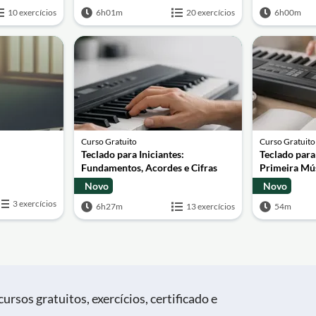
10 exercícios
6h01m
20 exercícios
6h00m
Curso Gratuito
Curso Gratuito
Teclado para Iniciantes:
Teclado para
Fundamentos, Acordes e Cifras
Primeira Mú
Novo
Novo
3 exercícios
6h27m
13 exercícios
54m
ursos gratuitos, exercícios, certificado e