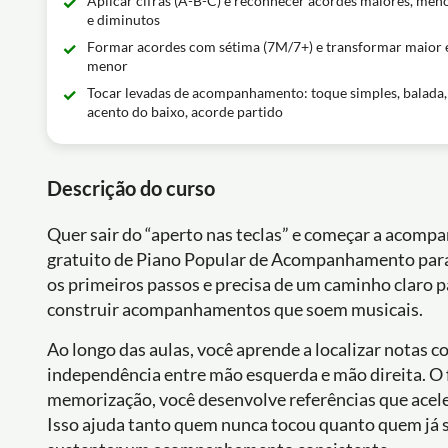
Aplicar cifras (A-B-C) e reconhecer acordes maiores, men
e diminutos
Formar acordes com sétima (7M/7+) e transformar maior
menor
Tocar levadas de acompanhamento: toque simples, balada,
acento do baixo, acorde partido
Descrição do curso
Quer sair do “aperto nas teclas” e começar a acompa
gratuito de Piano Popular de Acompanhamento para I
os primeiros passos e precisa de um caminho claro p
construir acompanhamentos que soem musicais.
Ao longo das aulas, você aprende a localizar notas 
independência entre mão esquerda e mão direita. O 
memorização, você desenvolve referências que acel
Isso ajuda tanto quem nunca tocou quanto quem já s