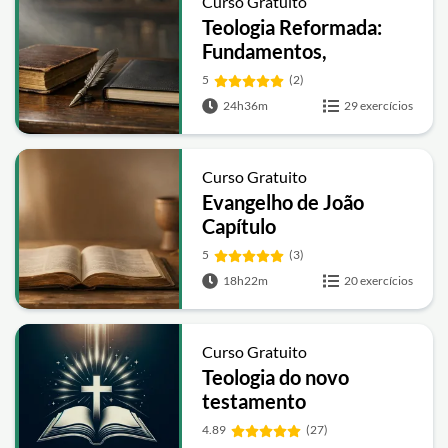
Curso Gratuito
Teologia Reformada:
Fundamentos,
Doutrinas e Escatologia
5
(2)
24h36m
29 exercícios
Curso Gratuito
Evangelho de João
Capítulo
5
(3)
18h22m
20 exercícios
Curso Gratuito
Teologia do novo
testamento
4.89
(27)