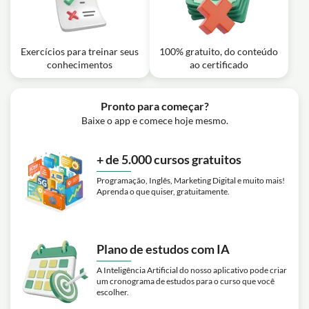
Aula em vídeo: Curso de Teologia
para Leigos - Aula 13 (Teologia
1h50m
Moral - Biotéica)
Exercícios para treinar seus
100% gratuito, do conteúdo
Exercício: Segundo a Moral Católica no campo da
conhecimentos
ao certificado
bioética, qual princípio orienta o respeito à vida humana?
Aula em vídeo: Curso de Teologia
Pronto para começar?
para Leigos - Aula 14 (Teologia
1h48m
Baixe o app e comece hoje mesmo.
Bíblica - Blocos bíblicos)
Exercício: Quantos livros compõem a Bíblia e como se
dividem entre Antigo e Novo Testamento?
+ de 5.000 cursos gratuitos
Programação, Inglês, Marketing Digital e muito mais!
Aprenda o que quiser, gratuitamente.
Plano de estudos com IA
A Inteligência Artificial do nosso aplicativo pode criar
um cronograma de estudos para o curso que você
escolher.