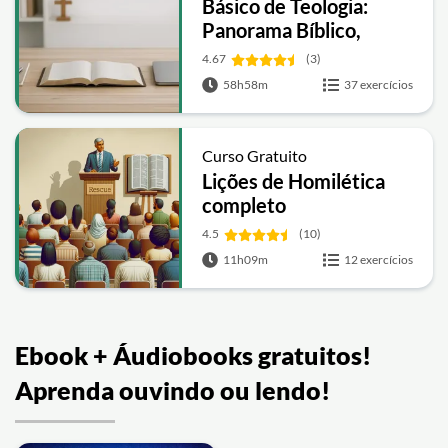
Básico de Teologia:
Panorama Bíblico,
História da Igreja e
4.67
(3)
Teologia Sistemática
58h58m
37 exercícios
Curso Gratuito
Lições de Homilética
completo
4.5
(10)
11h09m
12 exercícios
Ebook + Áudiobooks gratuitos!
Aprenda ouvindo ou lendo!