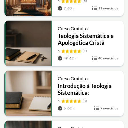
5
(4)
7h53m
11 exercícios
Curso Gratuito
Teologia Sistemática e
Apologética Cristã
5
(1)
49h12m
40 exercícios
Curso Gratuito
Introdução à Teologia
Sistemática:
Fundamentos e
5
(3)
Doutrinas Essenciais
6h52m
9 exercícios