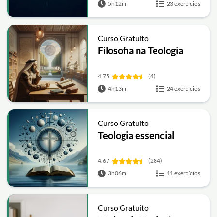
5h12m
23 exercícios
Curso Gratuito
Filosofia na Teologia
4.75
(4)
4h13m
24 exercícios
Curso Gratuito
Teologia essencial
4.67
(284)
3h06m
11 exercícios
Curso Gratuito