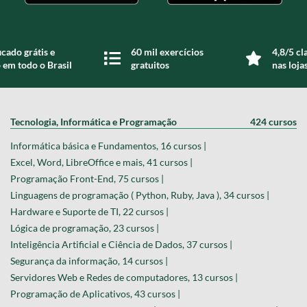
icado grátis e
60 mil exercícios
4,8/5 cl
 em todo o Brasil
gratuitos
nas loja
Tecnologia, Informática e Programação
424 cursos
Informática básica e Fundamentos, 16 cursos |
Excel, Word, LibreOffice e mais, 41 cursos |
Programação Front-End, 75 cursos |
Linguagens de programação ( Python, Ruby, Java ), 34 cursos |
Hardware e Suporte de TI, 22 cursos |
Lógica de programação, 23 cursos |
Inteligência Artificial e Ciência de Dados, 37 cursos |
Segurança da informação, 14 cursos |
Servidores Web e Redes de computadores, 13 cursos |
Programação de Aplicativos, 43 cursos |