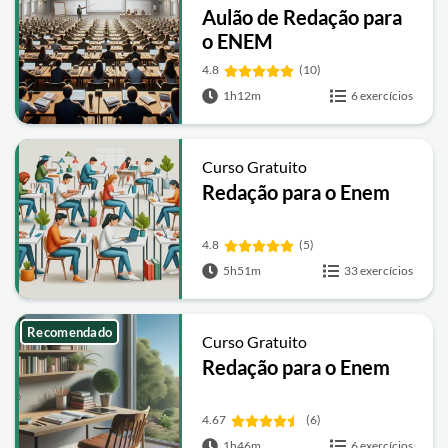
Aulão de Redação para
o ENEM
4.8
(10)
1h12m
6 exercícios
Curso Gratuito
Redação para o Enem
4.8
(5)
5h51m
33 exercícios
Recomendado
Curso Gratuito
Redação para o Enem
4.67
(6)
1h46m
6 exercícios