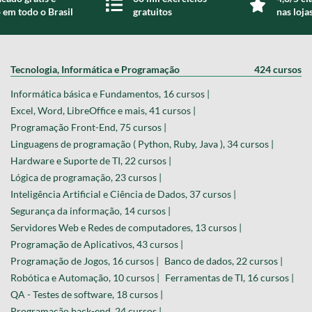
 em todo o Brasil
gratuitos
nas loja
Tecnologia, Informática e Programação
424 cursos
Informática básica e Fundamentos, 16 cursos |
Excel, Word, LibreOffice e mais, 41 cursos |
Programação Front-End, 75 cursos |
Linguagens de programação ( Python, Ruby, Java ), 34 cursos |
Hardware e Suporte de TI, 22 cursos |
Lógica de programação, 23 cursos |
Inteligência Artificial e Ciência de Dados, 37 cursos |
Segurança da informação, 14 cursos |
Servidores Web e Redes de computadores, 13 cursos |
Programação de Aplicativos, 43 cursos |
Programação de Jogos, 16 cursos |
Banco de dados, 22 cursos |
Robótica e Automação, 10 cursos |
Ferramentas de TI, 16 cursos |
QA - Testes de software, 18 cursos |
Programação back-end, 24 cursos |