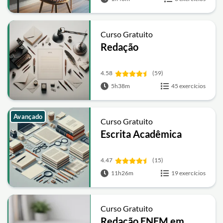
Curso Gratuito
Redação
4.58
(59)
5h38m
45 exercícios
Avançado
Curso Gratuito
Escrita Acadêmica
4.47
(15)
11h26m
19 exercícios
Curso Gratuito
Redação ENEM em