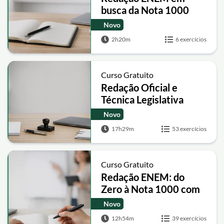
busca da Nota 1000
Novo
2h20m
6 exercícios
Curso Gratuito
Redação Oficial e
Técnica Legislativa
Novo
17h29m
53 exercícios
Curso Gratuito
Redação ENEM: do
Zero à Nota 1000 com
Modelos e Intervenção
Novo
12h54m
39 exercícios