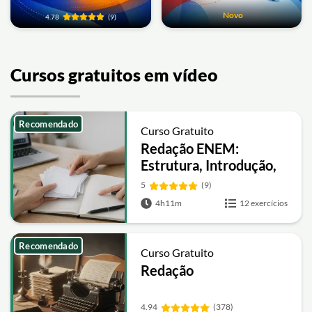
Novo
4.78
(9)
Cursos gratuitos em vídeo
Recomendado
Curso Gratuito
Redação ENEM:
Estrutura, Introdução,
Desenvolvimento e
5
(9)
Intervenção
4h11m
12 exercícios
Recomendado
Curso Gratuito
Redação
4.94
(378)