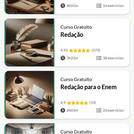
4h02m
16 exercícios
Curso Gratuito
Redação
4.93
(573)
5h22m
38 exercícios
Curso Gratuito
Redação para o Enem
4.9
(10)
6h03m
23 exercícios
Curso Gratuito