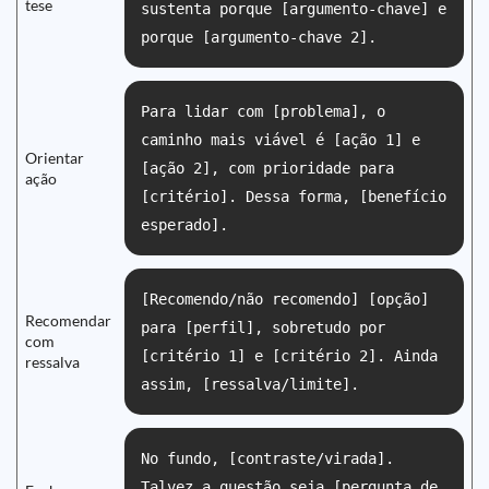
tese
sustenta porque [argumento-chave] e
porque [argumento-chave 2].
Para lidar com [problema], o
caminho mais viável é [ação 1] e
Orientar
[ação 2], com prioridade para
ação
[critério]. Dessa forma, [benefício
esperado].
[Recomendo/não recomendo] [opção]
Recomendar
para [perfil], sobretudo por
com
[critério 1] e [critério 2]. Ainda
ressalva
assim, [ressalva/limite].
No fundo, [contraste/virada].
Talvez a questão seja [pergunta de