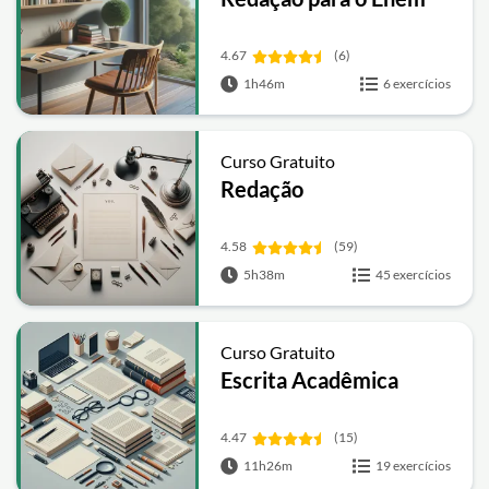
4.67
(6)
1h46m
6 exercícios
Curso Gratuito
Redação
4.58
(59)
5h38m
45 exercícios
Curso Gratuito
Escrita Acadêmica
4.47
(15)
11h26m
19 exercícios