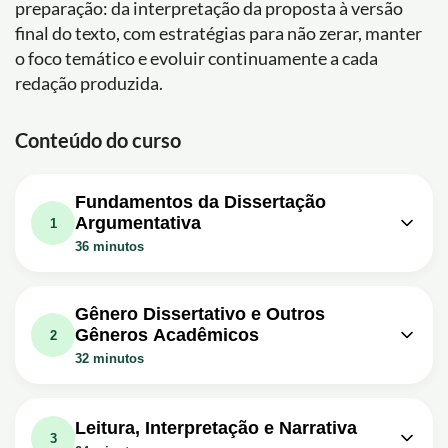
preparação: da interpretação da proposta à versão
final do texto, com estratégias para não zerar, manter
o foco temático e evoluir continuamente a cada
redação produzida.
Conteúdo do curso
Fundamentos da Dissertação
Argumentativa
1
36 minutos
Aula em vídeo: Tipos de
Desenvolvimento para Redações
10m
Gênero Dissertativo e Outros
Argumentativas [Prof Noslen]
Gêneros Acadêmicos
2
Exercício: Quais são os três tipos de argumentação
32 minutos
mencionados no texto que podem ser utilizados no
desenvolvimento de uma redação dissertativa
Aula em vídeo: Dissertação-
09m
argumentativa?
Argumentativa [Prof Noslen]
Leitura, Interpretação e Narrativa
Aula em vídeo: Tipos de Introdução
3
Exercício: Qual é a diferença essencial entre uma