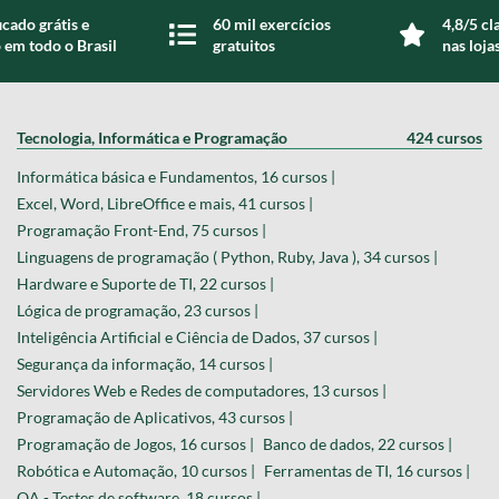
icado grátis e
60 mil exercícios
4,8/5 cl
 em todo o Brasil
gratuitos
nas loja
Tecnologia, Informática e Programação
424 cursos
Informática básica e Fundamentos, 16 cursos |
Excel, Word, LibreOffice e mais, 41 cursos |
Programação Front-End, 75 cursos |
Linguagens de programação ( Python, Ruby, Java ), 34 cursos |
Hardware e Suporte de TI, 22 cursos |
Lógica de programação, 23 cursos |
Inteligência Artificial e Ciência de Dados, 37 cursos |
Segurança da informação, 14 cursos |
Servidores Web e Redes de computadores, 13 cursos |
Programação de Aplicativos, 43 cursos |
Programação de Jogos, 16 cursos |
Banco de dados, 22 cursos |
Robótica e Automação, 10 cursos |
Ferramentas de TI, 16 cursos |
QA - Testes de software, 18 cursos |