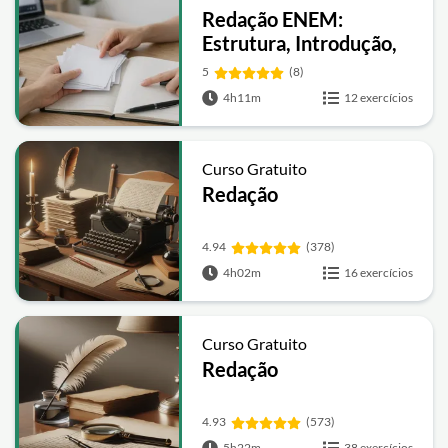
Redação ENEM:
Estrutura, Introdução,
Desenvolvimento e
5
(8)
Intervenção
4h11m
12 exercícios
Curso Gratuito
Redação
4.94
(378)
4h02m
16 exercícios
Curso Gratuito
Redação
4.93
(573)
5h22m
38 exercícios