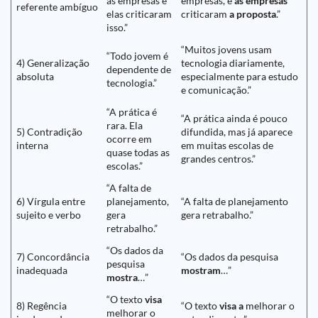
as empresas e
empresas, e
as empresas
referente ambíguo
elas criticaram
criticaram
a proposta
.”
isso.”
“Muitos jovens usam
“Todo jovem é
4) Generalização
tecnologia diariamente,
dependente de
absoluta
especialmente para estudo
tecnologia.”
e comunicação.”
“A prática é
“A prática ainda é pouco
rara. Ela
5) Contradição
difundida, mas já aparece
ocorre em
interna
em muitas escolas de
quase todas as
grandes centros.”
escolas.”
“A falta de
6) Vírgula entre
planejamento,
“A falta de planejamento
sujeito e verbo
gera
gera retrabalho.”
retrabalho.”
“Os dados da
7) Concordância
“Os dados da pesquisa
pesquisa
inadequada
mostram
…”
mostra
…”
“O texto
visa
8) Regência
“O texto
visa a
melhorar o
melhorar o