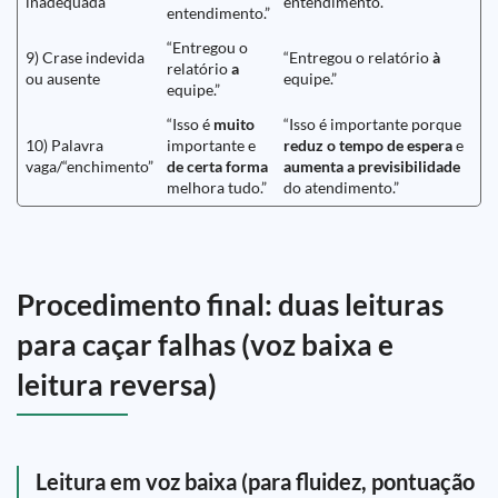
inadequada
entendimento.”
entendimento.”
“Entregou o
9) Crase indevida
“Entregou o relatório
à
relatório
a
ou ausente
equipe.”
equipe.”
“Isso é
muito
“Isso é importante porque
10) Palavra
importante e
reduz o tempo de espera
e
vaga/“enchimento”
de certa forma
aumenta a previsibilidade
melhora tudo.”
do atendimento.”
Procedimento final: duas leituras
para caçar falhas (voz baixa e
leitura reversa)
Leitura em voz baixa (para fluidez, pontuação