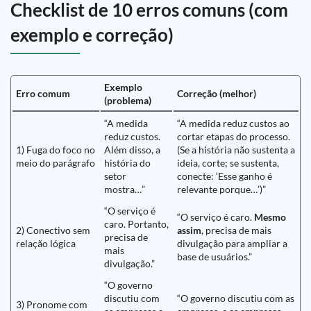
Checklist de 10 erros comuns (com
exemplo e correção)
Exemplo
Erro comum
Correção (melhor)
(problema)
“A medida
“A medida reduz custos ao
reduz custos.
cortar etapas do processo.
1) Fuga do foco no
Além disso, a
(Se a história não sustenta a
meio do parágrafo
história do
ideia, corte; se sustenta,
setor
conecte: ‘Esse ganho é
mostra…”
relevante porque…’)”
“O serviço é
“O serviço é caro.
Mesmo
caro. Portanto,
2) Conectivo sem
assim
, precisa de mais
precisa de
relação lógica
divulgação para ampliar a
mais
base de usuários.”
divulgação.”
“O governo
discutiu com
“O governo discutiu com as
3) Pronome com