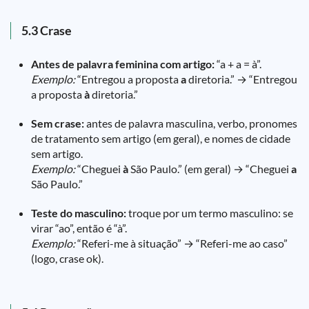
5.3 Crase
Antes de palavra feminina com artigo:
“a + a = à”.
Exemplo:
“Entregou a proposta
a
diretoria.” → “Entregou
a proposta
à
diretoria.”
Sem crase:
antes de palavra masculina, verbo, pronomes
de tratamento sem artigo (em geral), e nomes de cidade
sem artigo.
Exemplo:
“Cheguei
à
São Paulo.” (em geral) → “Cheguei
a
São Paulo.”
Teste do masculino:
troque por um termo masculino: se
virar “ao”, então é “à”.
Exemplo:
“Referi-me à situação” → “Referi-me ao caso”
(logo, crase ok).