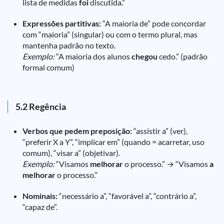
lista de medidas
foi
discutida.”
Expressões partitivas:
“A maioria de” pode concordar
com “maioria” (singular) ou com o termo plural, mas
mantenha padrão no texto.
Exemplo:
“A maioria dos alunos
chegou
cedo.” (padrão
formal comum)
5.2 Regência
Verbos que pedem preposição:
“assistir a” (ver),
“preferir X a Y”, “implicar em” (quando = acarretar, uso
comum), “visar a” (objetivar).
Exemplo:
“Visamos
melhorar
o processo.” → “Visamos
a
melhorar
o processo.”
Nominais:
“necessário a”, “favorável a”, “contrário a”,
“capaz de”.