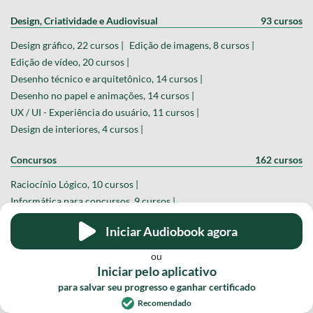
Design, Criatividade e Audiovisual
93 cursos
Design gráfico, 22 cursos |
Edição de imagens, 8 cursos |
Edição de vídeo, 20 cursos |
Desenho técnico e arquitetônico, 14 cursos |
Desenho no papel e animações, 14 cursos |
UX / UI - Experiência do usuário, 11 cursos |
Design de interiores, 4 cursos |
Concursos
162 cursos
Raciocínio Lógico, 10 cursos |
Informática para concursos, 9 cursos |
Polícia Militar e Guarda Municipal, 15 cursos |
Iniciar Audiobook agora
Caixa econômica, 12 cursos |
Polícia Federal, 14 cursos |
Polícia Civil, 14 cursos |
INSS, 14 cursos |
ou
Poder Judiciário ( TJ, TRT, TRF ), 12 cursos |
Iniciar pelo aplicativo
Forças Armadas, 10 cursos |
Bombeiros, 3 cursos |
para salvar seu progresso e ganhar certificado
Banco do Brasil, 8 cursos |
Polícia Rodoviária Federal, 5 cursos |
Recomendado