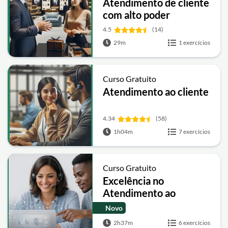
Atendimento de cliente
com alto poder
aquisitivo
4.5
(14)
29m
1 exercícios
Curso Gratuito
Atendimento ao cliente
4.34
(58)
1h04m
7 exercícios
Curso Gratuito
Excelência no
Atendimento ao
Cliente: Comunicação,
Novo
Empatia e IA no
2h37m
6 exercícios