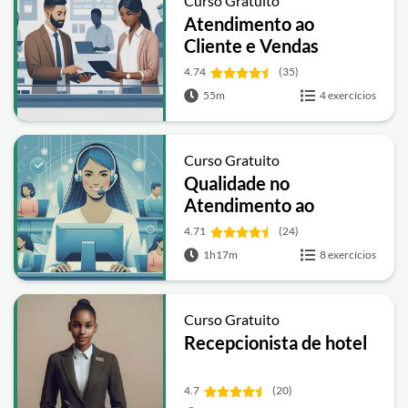
Curso Gratuito
Atendimento ao
Cliente e Vendas
4.74
(35)
55m
4 exercícios
Curso Gratuito
Qualidade no
Atendimento ao
Cliente
4.71
(24)
1h17m
8 exercícios
Curso Gratuito
Recepcionista de hotel
4.7
(20)