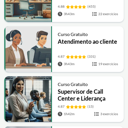
4.88
(455)
3h43m
22 exercícios
Curso Gratuito
Atendimento ao cliente
4.87
(331)
3h43m
19 exercícios
Curso Gratuito
Supervisor de Call
Center e Liderança
4.87
(15)
1h42m
3 exercícios