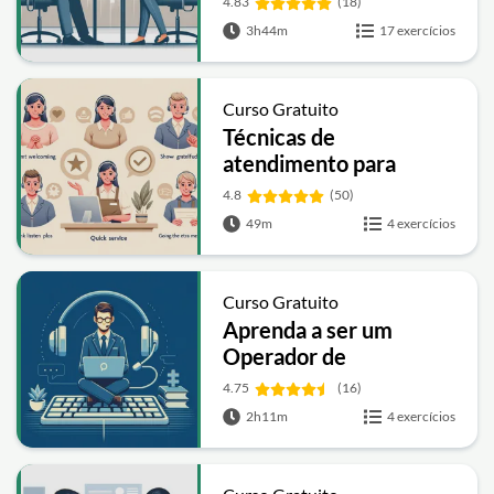
4.83
(18)
3h44m
17 exercícios
Curso Gratuito
Técnicas de
atendimento para
encantar o cliente
4.8
(50)
49m
4 exercícios
Curso Gratuito
Aprenda a ser um
Operador de
Telemarketing
4.75
(16)
2h11m
4 exercícios