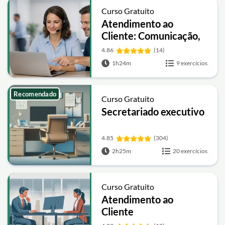
Curso Gratuito
Atendimento ao
Cliente: Comunicação,
Resolução de Conflitos
4.86
(14)
e Excelência no Suporte
1h24m
9 exercícios
Recomendado
Curso Gratuito
Secretariado executivo
4.85
(304)
2h25m
20 exercícios
Curso Gratuito
Atendimento ao
Cliente