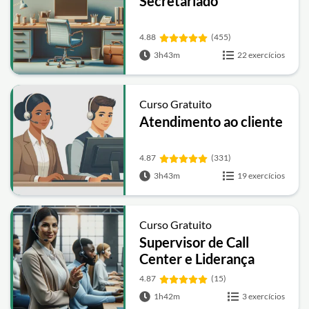
Secretariado
4.88
(455)
3h43m
22 exercícios
Curso Gratuito
Atendimento ao cliente
4.87
(331)
3h43m
19 exercícios
Curso Gratuito
Supervisor de Call
Center e Liderança
4.87
(15)
1h42m
3 exercícios