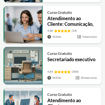
Curso Gratuito
Atendimento ao
Cliente: Comunicação,
Resolução de Conflitos
4.86
(14)
e Excelência no Suporte
1h24m
9 exercícios
Curso Gratuito
Secretariado executivo
4.85
(304)
2h25m
20 exercícios
Curso Gratuito
Atendimento ao