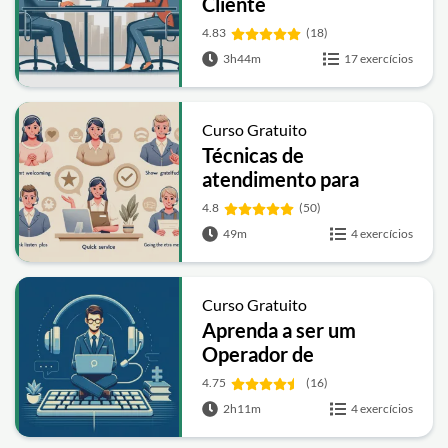
Cliente
4.83
(18)
3h44m
17 exercícios
Curso Gratuito
Técnicas de
atendimento para
encantar o cliente
4.8
(50)
49m
4 exercícios
Curso Gratuito
Aprenda a ser um
Operador de
Telemarketing
4.75
(16)
2h11m
4 exercícios