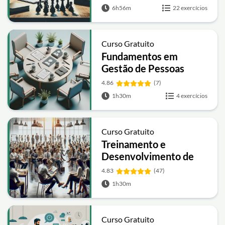
6h56m
22 exercícios
Curso Gratuito
Fundamentos em
Gestão de Pessoas
4.86
(7)
1h30m
4 exercícios
Curso Gratuito
Treinamento e
Desenvolvimento de
Pessoas
4.83
(47)
1h30m
Curso Gratuito