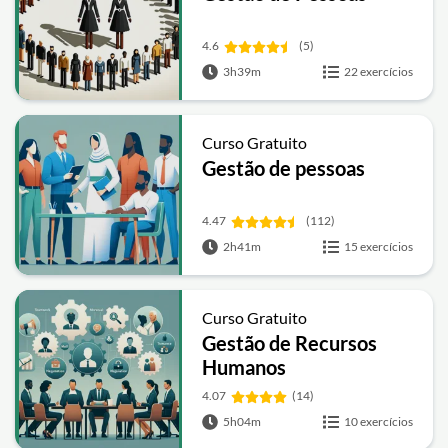
4.6
(5)
3h39m
22 exercícios
Curso Gratuito
Gestão de pessoas
4.47
(112)
2h41m
15 exercícios
Curso Gratuito
Gestão de Recursos
Humanos
4.07
(14)
5h04m
10 exercícios