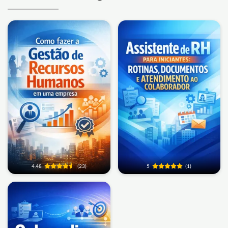
4.48
(23)
5
(1)