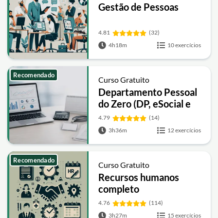
Gestão de Pessoas
4.81
(32)
4h18m
10 exercícios
Recomendado
Curso Gratuito
Departamento Pessoal
do Zero (DP, eSocial e
Folha de Pagamento)
4.79
(14)
3h36m
12 exercícios
Recomendado
Curso Gratuito
Recursos humanos
completo
4.76
(114)
3h27m
15 exercícios