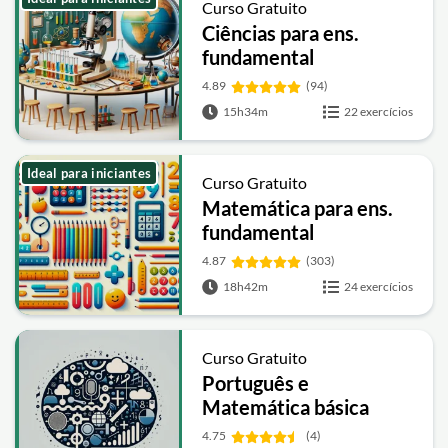
Curso Gratuito
Ciências para ens.
fundamental
4.89
(94)
15h34m
22 exercícios
Ideal para iniciantes
Curso Gratuito
Matemática para ens.
fundamental
4.87
(303)
18h42m
24 exercícios
Curso Gratuito
Português e
Matemática básica
4.75
(4)