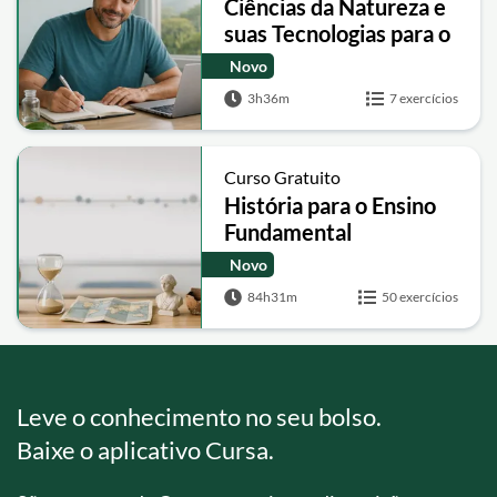
Ciências da Natureza e
suas Tecnologias para o
EJA
Novo
3h36m
7 exercícios
Curso Gratuito
História para o Ensino
Fundamental
Novo
84h31m
50 exercícios
Leve o conhecimento no seu bolso.
Baixe o aplicativo Cursa.