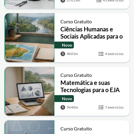
27h53m
41 exercícios
Curso Gratuito
Ciências Humanas e
Sociais Aplicadas para o
EJA
Novo
4h01m
4 exercícios
Curso Gratuito
Matemática e suas
Tecnologias para o EJA
Novo
5h40m
7 exercícios
Curso Gratuito