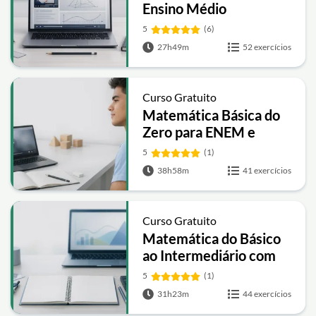
Ensino Médio
5
(6)
27h49m
52 exercícios
Curso Gratuito
Matemática Básica do
Zero para ENEM e
Vestibulares
5
(1)
38h58m
41 exercícios
Curso Gratuito
Matemática do Básico
ao Intermediário com
Aulas e Exercícios
5
(1)
31h23m
44 exercícios