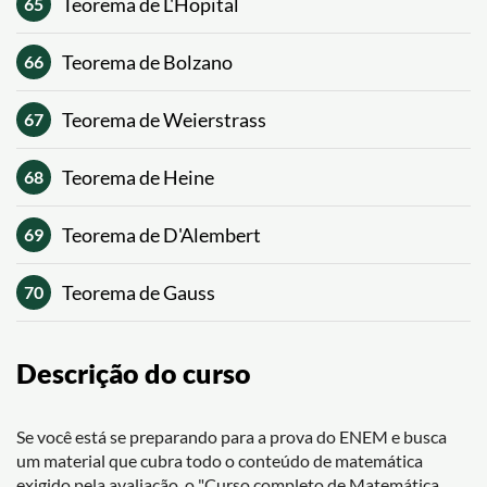
Teorema de L'Hopital
65
Teorema de Bolzano
66
Teorema de Weierstrass
67
Teorema de Heine
68
Teorema de D'Alembert
69
Teorema de Gauss
70
Descrição do curso
Se você está se preparando para a prova do ENEM e busca
um material que cubra todo o conteúdo de matemática
exigido pela avaliação, o "Curso completo de Matemática