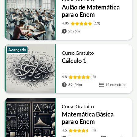
Aulão de Matemática
para o Enem
4.85
(13)
2h26m
Avançado
Curso Gratuito
Cálculo 1
4.8
(5)
39h54m
15 exercícios
Curso Gratuito
Matemática Básica
para o Enem
4.5
(4)