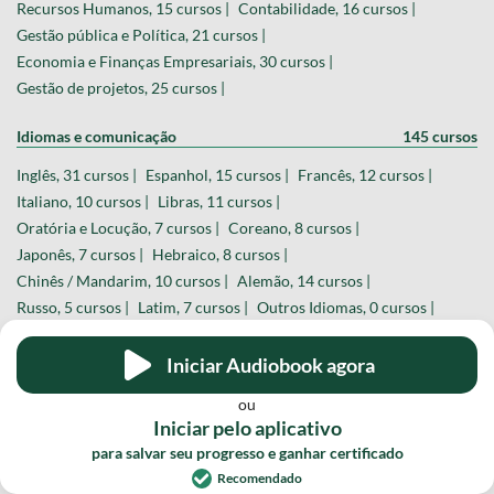
Recursos Humanos, 15 cursos |
Contabilidade, 16 cursos |
Gestão pública e Política, 21 cursos |
Economia e Finanças Empresariais, 30 cursos |
Gestão de projetos, 25 cursos |
Idiomas e comunicação
145 cursos
Inglês, 31 cursos |
Espanhol, 15 cursos |
Francês, 12 cursos |
Italiano, 10 cursos |
Libras, 11 cursos |
Oratória e Locução, 7 cursos |
Coreano, 8 cursos |
Japonês, 7 cursos |
Hebraico, 8 cursos |
Chinês / Mandarim, 10 cursos |
Alemão, 14 cursos |
Russo, 5 cursos |
Latim, 7 cursos |
Outros Idiomas, 0 cursos |
Saúde e Bem-Estar
156 cursos
Iniciar Audiobook agora
Enfermagem, 27 cursos |
Psicologia, 23 cursos |
ou
Cuidados com idosos e crianças, 17 cursos |
Iniciar pelo aplicativo
Primeiros socorros, 10 cursos |
Anatomia, 21 cursos |
para salvar seu progresso e ganhar certificado
Farmacologia, 17 cursos |
Nutrição e emagrecimento, 15 cursos |
Recomendado