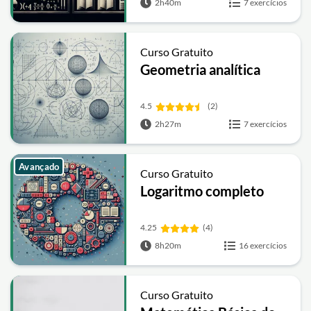
2h40m
7 exercícios
Curso Gratuito
Geometria analítica
4.5
(2)
2h27m
7 exercícios
Avançado
Curso Gratuito
Logaritmo completo
4.25
(4)
8h20m
16 exercícios
Curso Gratuito