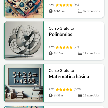
4.98
(50)
10h15m
32 exercícios
Curso Gratuito
Polinômios
4.96
(27)
1h13m
12 exercícios
Curso Gratuito
Matemática básica
4.95
(869)
6h38m
22 exercícios