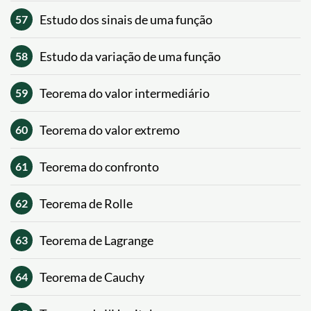
Estudo dos sinais de uma função
57
Estudo da variação de uma função
58
Teorema do valor intermediário
59
Teorema do valor extremo
60
Teorema do confronto
61
Teorema de Rolle
62
Teorema de Lagrange
63
Teorema de Cauchy
64