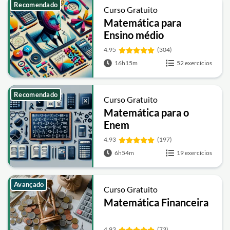
Recomendado
Curso Gratuito
Matemática para
Ensino médio
4.95
(304)
16h15m
52 exercícios
Recomendado
Curso Gratuito
Matemática para o
Enem
4.93
(197)
6h54m
19 exercícios
Avançado
Curso Gratuito
Matemática Financeira
4.93
(73)