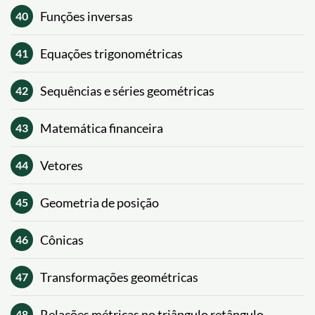
Funções inversas
40
Equações trigonométricas
41
Sequências e séries geométricas
42
Matemática financeira
43
Vetores
44
Geometria de posição
45
Cônicas
46
Transformações geométricas
47
Relações métricas no triângulo retângulo
48