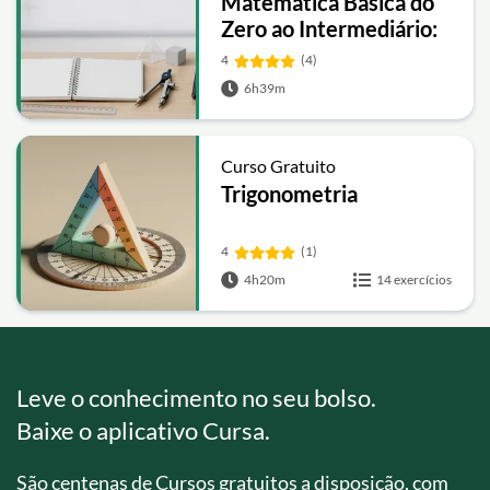
Matemática Básica do
Zero ao Intermediário:
Expressões, Equações,
4
(4)
Funções e Geometria
6h39m
Curso Gratuito
Trigonometria
4
(1)
4h20m
14 exercícios
Leve o conhecimento no seu bolso.
Baixe o aplicativo Cursa.
São centenas de Cursos gratuitos a disposição, com