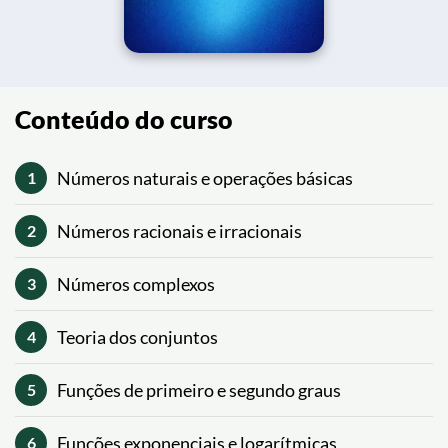
Conteúdo do curso
Números naturais e operações básicas
1
Números racionais e irracionais
2
Números complexos
3
Teoria dos conjuntos
4
Funções de primeiro e segundo graus
5
Funções exponenciais e logarítmicas
6