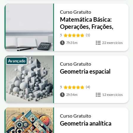
Curso Gratuito
Matemática Básica:
Operações, Frações,
Equações e
5
(1)
Porcentagem
7h31m
22 exercícios
Avançado
Curso Gratuito
Geometria espacial
5
(4)
2h54m
12 exercícios
Curso Gratuito
Geometria analítica