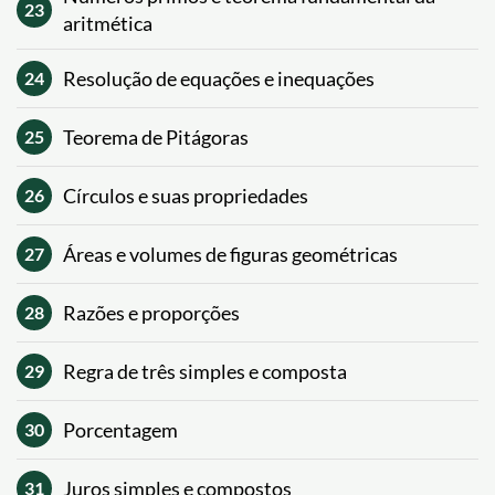
23
aritmética
Resolução de equações e inequações
24
Teorema de Pitágoras
25
Círculos e suas propriedades
26
Áreas e volumes de figuras geométricas
27
Razões e proporções
28
Regra de três simples e composta
29
Porcentagem
30
Juros simples e compostos
31