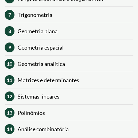
Trigonometria
7
Geometria plana
8
Geometria espacial
9
Geometria analítica
10
Matrizes e determinantes
11
Sistemas lineares
12
Polinômios
13
Análise combinatória
14