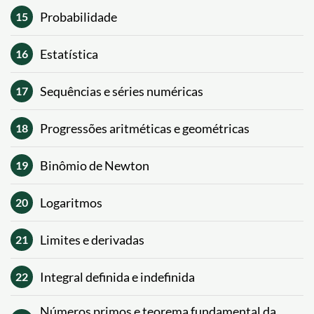
Probabilidade
15
Estatística
16
Sequências e séries numéricas
17
Progressões aritméticas e geométricas
18
Binômio de Newton
19
Logaritmos
20
Limites e derivadas
21
Integral definida e indefinida
22
Números primos e teorema fundamental da