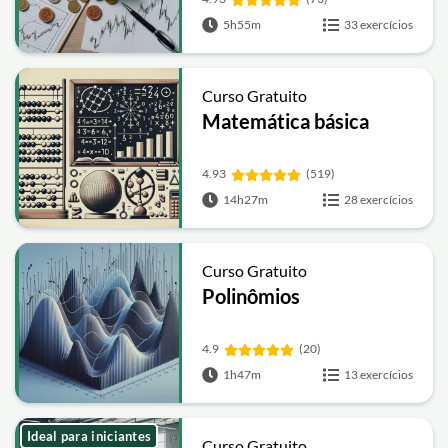
5h55m
33 exercícios
Curso Gratuito
Matemática básica
4.93
(519)
14h27m
28 exercícios
Curso Gratuito
Polinômios
4.9
(20)
1h47m
13 exercícios
Ideal para iniciantes
Curso Gratuito