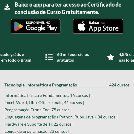
Baixe o app para ter acesso ao Certificado de
conclusão de Curso Gratuitamente.
icado grátis e
60 mil exercícios
4,8/5 cl
 em todo o Brasil
gratuitos
nas loja
Tecnologia, Informática e Programação
424 cursos
Informática básica e Fundamentos, 16 cursos |
Excel, Word, LibreOffice e mais, 41 cursos |
Programação Front-End, 75 cursos |
Linguagens de programação ( Python, Ruby, Java ), 34 cursos |
Hardware e Suporte de TI, 22 cursos |
Lógica de programação, 23 cursos |