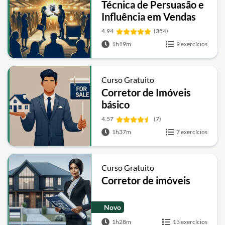
Técnica de Persuasão e
Influência em Vendas
4.94
(354)
1h19m
9 exercícios
Curso Gratuito
Corretor de Imóveis
básico
4.57
(7)
1h37m
7 exercícios
Curso Gratuito
Corretor de imóveis
Novo
1h28m
13 exercícios