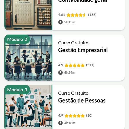
4.61
(136)
2h15m
Módulo
2
Curso Gratuito
Gestão Empresarial
4.9
(511)
6h24m
Módulo
3
Curso Gratuito
Gestão de Pessoas
4.9
(10)
4h18m