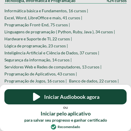
Tecnologia, Informática e Programação
424 cursos
Informática básica e Fundamentos, 16 cursos |
Excel, Word, LibreOffice e mais, 41 cursos |
Programação Front-End, 75 cursos |
Linguagens de programação ( Python, Ruby, Java ), 34 cursos |
Hardware e Suporte de TI, 22 cursos |
Lógica de programação, 23 cursos |
Inteligência Artificial e Ciência de Dados, 37 cursos |
Segurança da informação, 14 cursos |
Servidores Web e Redes de computadores, 13 cursos |
Programação de Aplicativos, 43 cursos |
Programação de Jogos, 16 cursos |
Banco de dados, 22 cursos |
Robótica e Automação, 10 cursos |
Ferramentas de TI, 16 cursos |
QA - Testes de software, 18 cursos |
Iniciar Audiobook agora
Programação back-end, 24 cursos |
ou
Iniciar pelo aplicativo
Profissionalizantes
358 cursos
para salvar seu progresso e ganhar certificado
Atendimento ao cliente, Secretariado e Recepção, 23 cursos |
Recomendado