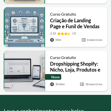
Curso Gratuito
Criação de Landing
Page e Funil de Vendas
3.33
(3)
50m
6 exercícios
Curso Gratuito
Dropshipping Shopify:
Nicho, Loja, Produtos e
Checkout
Novo
3h36m
18 exercícios
Leve o conhecimento no seu bolso.