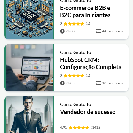
Curso Gratuito
E-commerce B2B e
B2C para Iniciantes
5
(1)
6h38m
44 exercícios
Curso Gratuito
HubSpot CRM:
Configuração Completa
e Funil de Vendas
5
(1)
(Passo a Passo)
3h05m
10 exercícios
Curso Gratuito
Vendedor de sucesso
4.95
(1412)