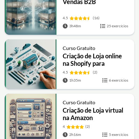
Vendas B2B
4.5
(16)
3h48m
25 exercícios
Curso Gratuito
Criação de Loja online
na Shopify para
Iniciantes
4.5
(2)
1h35m
6 exercícios
Curso Gratuito
Criação de Loja virtual
na Amazon
4
(2)
2h16m
5 exercícios