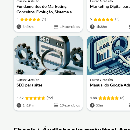
Curso Gratuito
Curso Gratuito
Fundamentos do Marketing:
Marketing Digital para
Conceitos, Evolução, Sistema e
Ética
5
(1)
5
(5)
3h56m
19 exercícios
1h38m
Curso Gratuito
Curso Gratuito
SEO para sites
Manual do Google Ad
4.89
(92)
4.88
(8)
1h19m
10 exercícios
55m
Ebook + Áudiobooks gratuitos! Ap