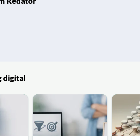
um Redator
 digital