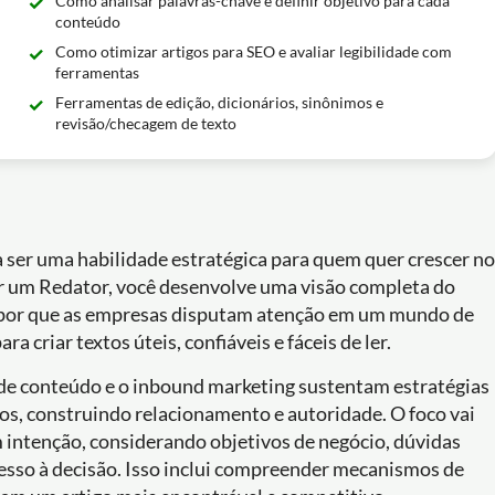
Como analisar palavras-chave e definir objetivo para cada
conteúdo
Como otimizar artigos para SEO e avaliar legibilidade com
ferramentas
Ferramentas de edição, dicionários, sinônimos e
revisão/checagem de texto
a ser uma habilidade estratégica para quem quer crescer no
er um Redator, você desenvolve uma visão completa do
 por que as empresas disputam atenção em um mundo de
a criar textos úteis, confiáveis e fáceis de ler.
 de conteúdo e o inbound marketing sustentam estratégias
s, construindo relacionamento e autoridade. O foco vai
m intenção, considerando objetivos de negócio, dúvidas
cesso à decisão. Isso inclui compreender mecanismos de