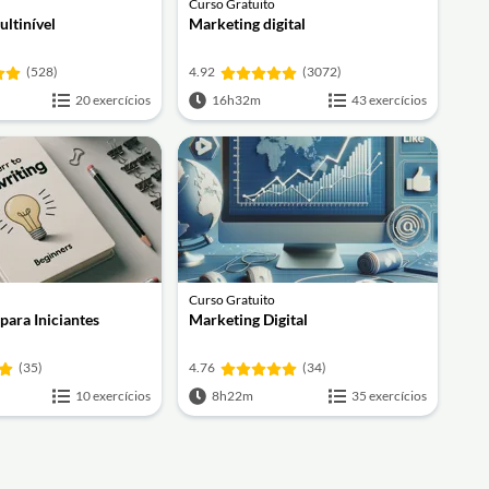
Curso Gratuito
ltinível
Marketing digital
(528)
4.92
(3072)
20 exercícios
16h32m
43 exercícios
Curso Gratuito
para Iniciantes
Marketing Digital
(35)
4.76
(34)
10 exercícios
8h22m
35 exercícios