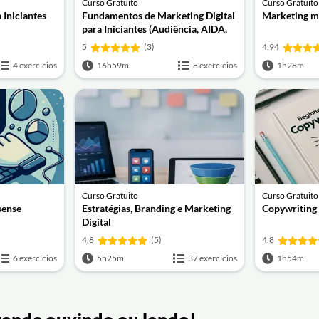
Curso Gratuito
Curso Gratuito
 Iniciantes
Fundamentos de Marketing Digital
Marketing mu
para Iniciantes (Audiência, AIDA,
Oferta e Copywriting)
5
(3)
4.94
4 exercícios
16h59m
8 exercícios
1h28m
Curso Gratuito
Curso Gratuito
sense
Estratégias, Branding e Marketing
Copywriting 
Digital
4.8
(5)
4.8
6 exercícios
5h25m
37 exercícios
1h54m
renda ouvindo ou lendo!