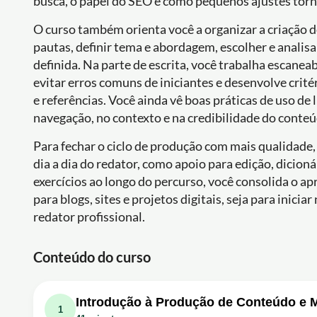
busca, o papel do SEO e como pequenos ajustes torn
O curso também orienta você a organizar a criação 
pautas, definir tema e abordagem, escolher e analis
definida. Na parte de escrita, você trabalha escanea
evitar erros comuns de iniciantes e desenvolve crit
e referências. Você ainda vê boas práticas de uso de
navegação, no contexto e na credibilidade do conteú
Para fechar o ciclo de produção com mais qualidade,
dia a dia do redator, como apoio para edição, dicion
exercícios ao longo do percurso, você consolida o 
para blogs, sites e projetos digitais, seja para inic
redator profissional.
Conteúdo do curso
Introdução à Produção de Conteúdo e M
1