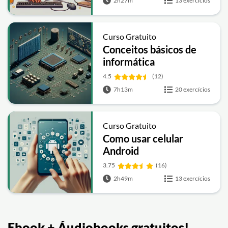
2h27m
13 exercícios
Curso Gratuito
Conceitos básicos de
informática
4.5
(12)
7h13m
20 exercícios
Curso Gratuito
Como usar celular
Android
3.75
(16)
2h49m
13 exercícios
Ebook + Áudiobooks gratuitos!