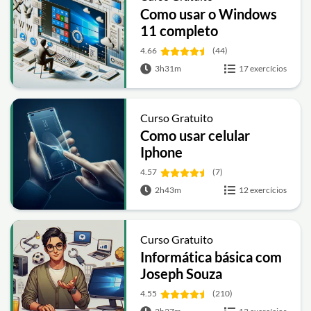
Como usar o Windows
11 completo
4.66
(44)
3h31m
17 exercícios
Curso Gratuito
Como usar celular
Iphone
4.57
(7)
2h43m
12 exercícios
Curso Gratuito
Informática básica com
Joseph Souza
4.55
(210)