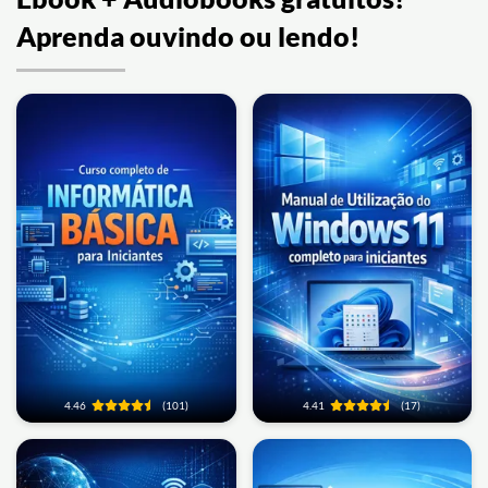
Aprenda ouvindo ou lendo!
4.46
(101)
4.41
(17)