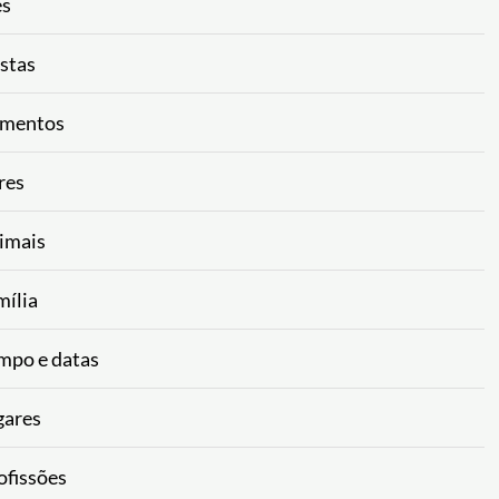
es
ostas
limentos
res
nimais
mília
empo e datas
gares
ofissões