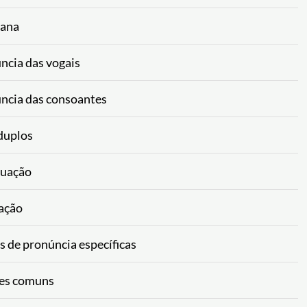
kana
ncia das vogais
úncia das consoantes
 duplos
tuação
nação
s de pronúncia específicas
ões comuns