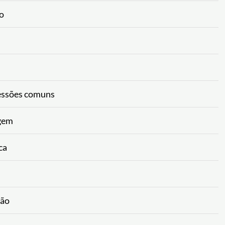
co
ressões comuns
agem
ca
ção