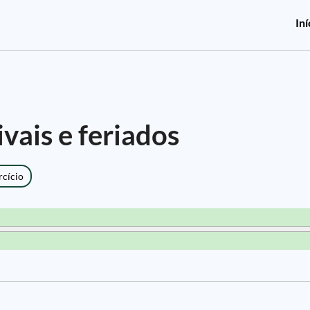
Iní
vais e feriados
rcício