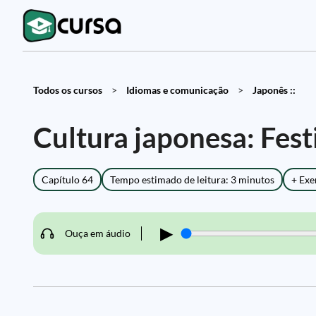
Todos os cursos
>
Idiomas e comunicação
>
Japonês ::
Cultura japonesa: Festi
Capítulo 64
Tempo estimado de leitura: 3 minutos
+ Exe
▶
Ouça em áudio