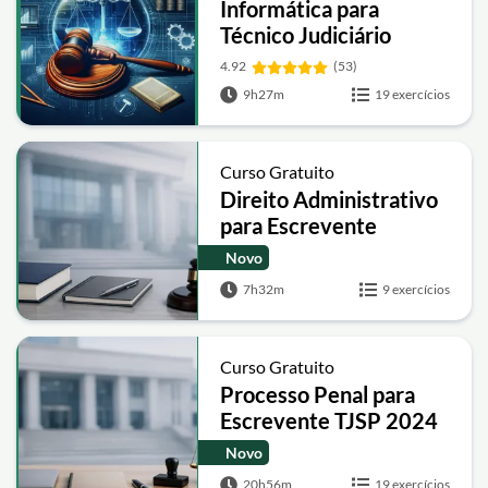
Informática para
Técnico Judiciário
4.92
(53)
9h27m
19 exercícios
Curso Gratuito
Direito Administrativo
para Escrevente
Técnico Judiciário
Novo
7h32m
9 exercícios
Curso Gratuito
Processo Penal para
Escrevente TJSP 2024
Novo
20h56m
19 exercícios