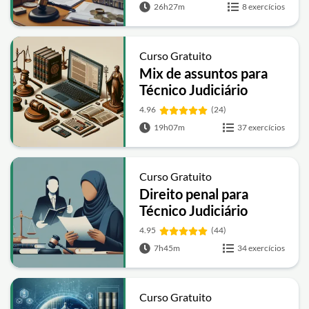
26h27m
8 exercícios
Curso Gratuito
Mix de assuntos para
Técnico Judiciário
4.96
(24)
19h07m
37 exercícios
Curso Gratuito
Direito penal para
Técnico Judiciário
4.95
(44)
7h45m
34 exercícios
Curso Gratuito