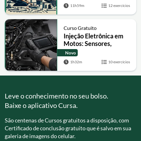
11h59m
12 exercícios
Curso Gratuito
Injeção Eletrônica em
Motos: Sensores,
Atuadores e
Novo
Diagnóstico
1h32m
10 exercícios
Leve o conhecimento no seu bolso.
Baixe o aplicativo Cursa.
São centenas de Cursos gratuitos a disposição, com
Certificado de conclusão gratuito que é salvo em sua
galeria de imagens do celular.