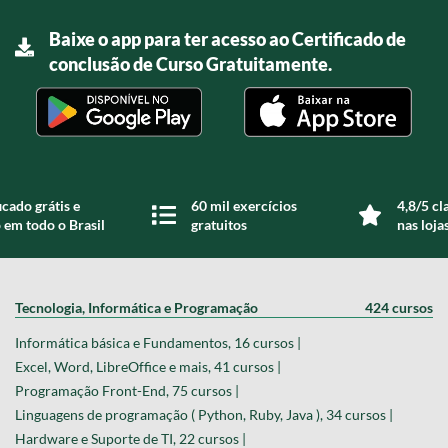
Baixe o app para ter acesso ao Certificado de
conclusão de Curso Gratuitamente.
icado grátis e
60 mil exercícios
4,8/5 cl
 em todo o Brasil
gratuitos
nas loja
Tecnologia, Informática e Programação
424 cursos
Informática básica e Fundamentos, 16 cursos |
Excel, Word, LibreOffice e mais, 41 cursos |
Programação Front-End, 75 cursos |
Linguagens de programação ( Python, Ruby, Java ), 34 cursos |
Hardware e Suporte de TI, 22 cursos |