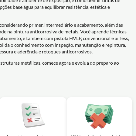
bilidade e ambiente de exposição, e como definir tintas de
ções base água para equilibrar resistência, estética e
considerando primer, intermediário e acabamento, além das
ade na pintura anticorrosiva de metais. Você aprende técnicas
cabamento, e também com pistola HVLP, convencional e airless,
solida o conhecimento com inspeção, manutenção e repintura,
pessura e aderência e retoques anticorrosivos.
struturas metálicas, comece agora e evolua do preparo ao