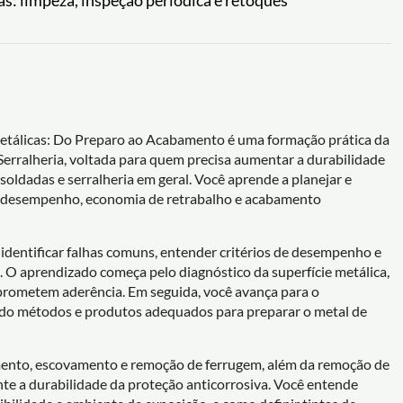
s: limpeza, inspeção periódica e retoques
Metálicas: Do Preparo ao Acabamento é uma formação prática da
Serralheria, voltada para quem precisa aumentar a durabilidade
 soldadas e serralheria em geral. Você aprende a planejar e
m desempenho, economia de retrabalho e acabamento
identificar falhas comuns, entender critérios de desempenho e
. O aprendizado começa pelo diagnóstico da superfície metálica,
rometem aderência. Em seguida, você avança para o
ndo métodos e produtos adequados para preparar o metal de
mento, escovamento e remoção de ferrugem, além da remoção de
e a durabilidade da proteção anticorrosiva. Você entende