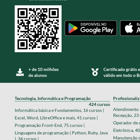
+ de 10 milhões
Certificado grátis e
de alunos
válido em todo o B
Tecnologia, Informática e Programação
Profissionali
424 cursos
Atendimento a
Informática básica e Fundamentos, 16 cursos |
Recepção, 23 
Excel, Word, LibreOffice e mais, 41 cursos |
Operador de c
Programação Front-End, 75 cursos |
Eletrônica, 40
Linguagens de programação ( Python, Ruby, Java
Manutenção de
), 34 cursos |