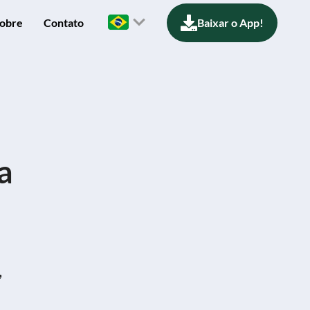
obre
Contato
Baixar o App!
a
,