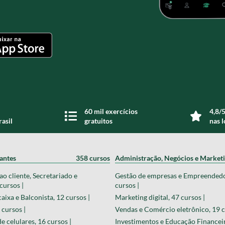
60 mil exercícios
4,8/5
rasil
gratuitos
nas l
zantes
358 cursos
Administração, Negócios e Market
o cliente, Secretariado e
Gestão de empresas e Empreended
cursos |
cursos |
aixa e Balconista, 12 cursos |
Marketing digital, 47 cursos |
 cursos |
Vendas e Comércio eletrônico, 19 c
 celulares, 16 cursos |
Investimentos e Educação Financeir