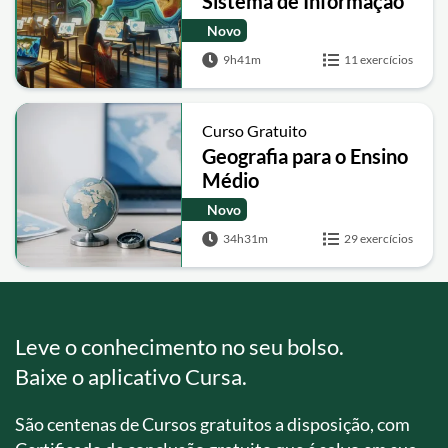
Sistema de Informação
Geográfica
Novo
9h41m
11 exercícios
Curso Gratuito
Geografia para o Ensino
Médio
Novo
34h31m
29 exercícios
Leve o conhecimento no seu bolso.
Baixe o aplicativo Cursa.
São centenas de Cursos gratuitos a disposição, com