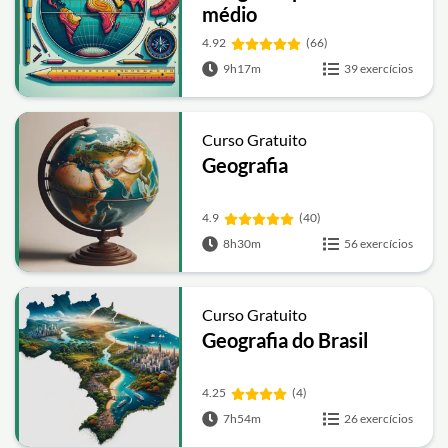
médio
4.92
(66)
9h17m
39 exercícios
Curso Gratuito
Geografia
4.9
(40)
8h30m
56 exercícios
Curso Gratuito
Geografia do Brasil
4.25
(4)
7h54m
26 exercícios