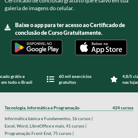
Certificado de conclusão gratuito que é salvo em sua
galeria de imagens do celular.
Baixe o app para ter acesso ao Certificado de
conclusão de Curso Gratuitamente.
icado grátis e
60 mil exercícios
4,8/5 cl
 em todo o Brasil
gratuitos
nas loja
Tecnologia, Informática e Programação
424 cursos
Informática básica e Fundamentos, 16 cursos |
Excel, Word, LibreOffice e mais, 41 cursos |
Programação Front-End, 75 cursos |