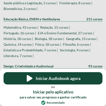
Saúde pública e Legislação, 5 cursos |
Fisioterapia, 8 cursos |
Biomedicina, 2 cursos |
Educação Básica, ENEM e Vestibulares
211 cursos
Matemática, 43 cursos |
Redação, 15 cursos |
Português, 16 cursos |
EJA e Ensino Fundamental, 27 cursos |
História, 18 cursos |
Biologia, 18 cursos |
Geografia, 13 cursos |
Química, 14 cursos |
Física, 18 cursos |
Filosofia, 6 cursos |
Estatística e Probabilidade, 7 cursos |
Sociologia, 9 cursos |
Literatura, 7 cursos |
Design, Criatividade e Audiovisual
93 cursos
Design gráfico, 22 cursos |
Edição de imagens, 8 cursos |
Iniciar Audiobook agora
Edição de vídeo, 20 cursos |
Desenho técnico e arquitetônico, 14 cursos |
ou
Iniciar pelo aplicativo
Desenho no papel e animações, 14 cursos |
para salvar seu progresso e ganhar certificado
UX / UI - Experiência do usuário, 11 cursos |
Recomendado
Design de interiores, 4 cursos |