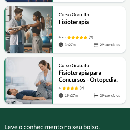
Curso Gratuito
Fisioterapia
4.78
(9)
3h27m
29 exercícios
Curso Gratuito
Fisioterapia para
Concursos - Ortopedia,
Neuro,
4
(2)
Cardiorrespiratória e
19h27m
29 exercícios
Recursos Terapêuticos
Leve o conhecimento no seu bolso.