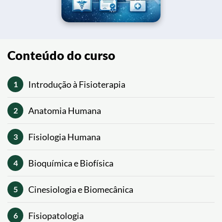
Conteúdo do curso
Introdução à Fisioterapia
1
Anatomia Humana
2
Fisiologia Humana
3
Bioquímica e Biofísica
4
Cinesiologia e Biomecânica
5
Fisiopatologia
6