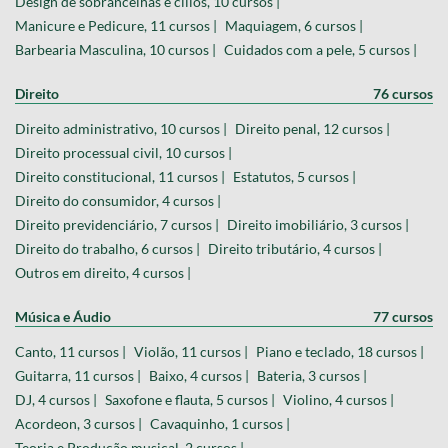
Design de sobrancelhas e cílios, 10 cursos |
Manicure e Pedicure, 11 cursos |
Maquiagem, 6 cursos |
Barbearia Masculina, 10 cursos |
Cuidados com a pele, 5 cursos |
Direito
76 cursos
Direito administrativo, 10 cursos |
Direito penal, 12 cursos |
Direito processual civil, 10 cursos |
Direito constitucional, 11 cursos |
Estatutos, 5 cursos |
Direito do consumidor, 4 cursos |
Direito previdenciário, 7 cursos |
Direito imobiliário, 3 cursos |
Direito do trabalho, 6 cursos |
Direito tributário, 4 cursos |
Outros em direito, 4 cursos |
Música e Áudio
77 cursos
Canto, 11 cursos |
Violão, 11 cursos |
Piano e teclado, 18 cursos |
Guitarra, 11 cursos |
Baixo, 4 cursos |
Bateria, 3 cursos |
DJ, 4 cursos |
Saxofone e flauta, 5 cursos |
Violino, 4 cursos |
Acordeon, 3 cursos |
Cavaquinho, 1 cursos |
Teoria e Produção musical, 2 cursos |