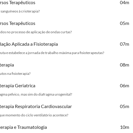
ursos Terapêuticos
04m
s sanguíneos à crioterapia?
ursos Terapêuticos
05m
trodos no processo de aplicação de ondas curtas?
lação Aplicada a Fisioterapia
07m
peuta e estabelece a jornada de trabalho máxima para fisioterapeutas?
terapia
08m
utos na fisioterapia?
terapia Geriatrica
06m
gma pélvico, mas sim do diafragma urogenital?
oterapia Respiratoria Cardiovascular
05m
m que momento do ciclo ventilatório acontece?
terapia e Traumatologia
10m