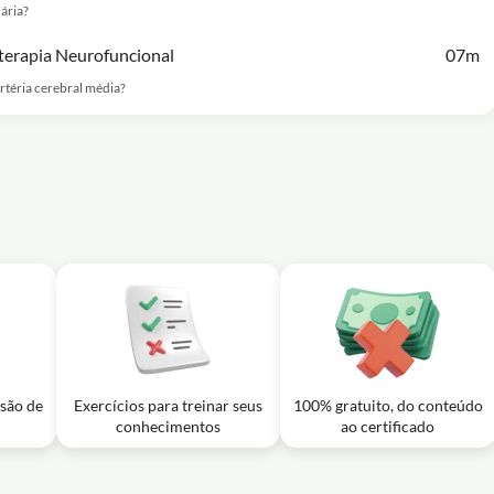
dária?
oterapia Neurofuncional
07m
rtéria cerebral média?
usão de
Exercícios para treinar seus
100% gratuito, do conteúdo
conhecimentos
ao certificado