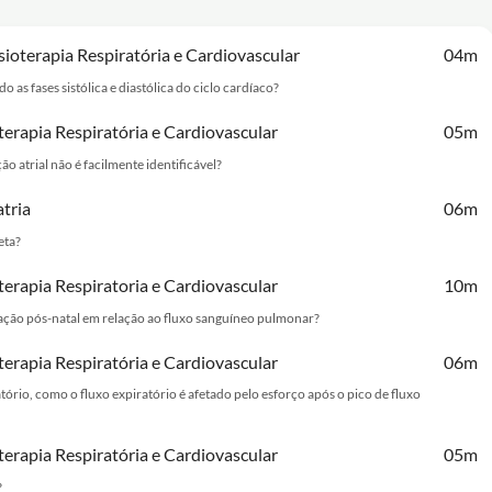
isioterapia Respiratória e Cardiovascular
04m
as fases sistólica e diastólica do ciclo cardíaco?
oterapia Respiratória e Cardiovascular
05m
 atrial não é facilmente identificável?
atria
06m
eta?
oterapia Respiratoria e Cardiovascular
10m
culação pós-natal em relação ao fluxo sanguíneo pulmonar?
oterapia Respiratória e Cardiovascular
06m
tório, como o fluxo expiratório é afetado pelo esforço após o pico de fluxo
oterapia Respiratória e Cardiovascular
05m
?