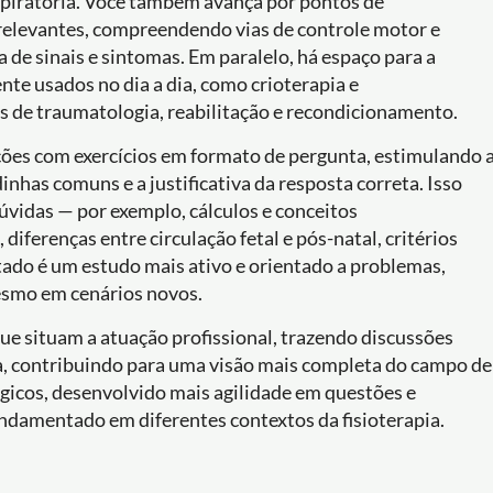
respiratória. Você também avança por pontos de
 relevantes, compreendendo vias de controle motor e
 de sinais e sintomas. Em paralelo, há espaço para a
e usados no dia a dia, como crioterapia e
 de traumatologia, reabilitação e recondicionamento.
ações com exercícios em formato de pergunta, estimulando 
inhas comuns e a justificativa da resposta correta. Isso
vidas — por exemplo, cálculos e conceitos
 diferenças entre circulação fetal e pós-natal, critérios
ultado é um estudo mais ativo e orientado a problemas,
esmo em cenários novos.
ue situam a atuação profissional, trazendo discussões
ada, contribuindo para uma visão mais completa do campo de
tégicos, desenvolvido mais agilidade em questões e
undamentado em diferentes contextos da fisioterapia.