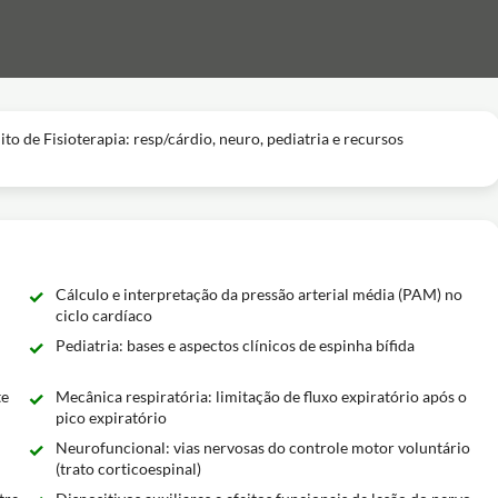
to de Fisioterapia: resp/cárdio, neuro, pediatria e recursos
Cálculo e interpretação da pressão arterial média (PAM) no
ciclo cardíaco
Pediatria: bases e aspectos clínicos de espinha bífida
te
Mecânica respiratória: limitação de fluxo expiratório após o
pico expiratório
Neurofuncional: vias nervosas do controle motor voluntário
(trato corticoespinal)