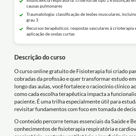
Insuficiência respiratória: critérios de tipo 1 e distinção en
causas pulmonares
Traumatologia: classificação de lesões musculares, incluin
grau 3
Recursos terapêuticos: respostas vasculares à crioterapia 
aplicação de ondas curtas
Descrição do curso
O curso online gratuito de Fisioterapia foi criado p
cobradas da profissão e quer transformar estudo e
longo das aulas, você fortalece o raciocínio clínico 
como cada escolha terapêutica impacta a funcionalida
paciente. É uma trilha especialmente útil para estu
revisitar fundamentos com foco em tomada de decis
O conteúdo percorre temas essenciais da Saúde e B
conhecimentos de fisioterapia respiratória e cardio