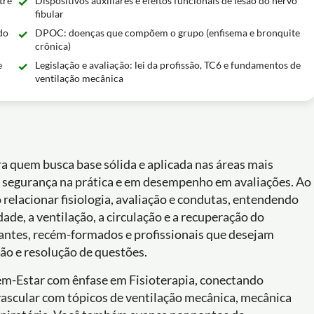
tre
Dispositivos auxiliares e efeitos funcionais de lesão do nervo
fibular
do
DPOC: doenças que compõem o grupo (enfisema e bronquite
crônica)
e
Legislação e avaliação: lei da profissão, TC6 e fundamentos de
ventilação mecânica
ara quem busca base sólida e aplicada nas áreas mais
m segurança na prática e em desempenho em avaliações. Ao
ao relacionar fisiologia, avaliação e condutas, entendendo
de, a ventilação, a circulação e a recuperação do
dantes, recém-formados e profissionais que desejam
ão e resolução de questões.
em-Estar com ênfase em Fisioterapia, conectando
vascular com tópicos de ventilação mecânica, mecânica