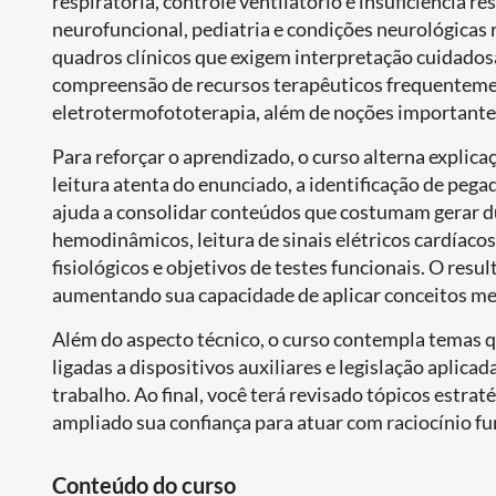
respiratória, controle ventilatório e insuficiência 
neurofuncional, pediatria e condições neurológicas
quadros clínicos que exigem interpretação cuidadosa
compreensão de recursos terapêuticos frequentement
eletrotermofototerapia, além de noções importantes
Para reforçar o aprendizado, o curso alterna explic
leitura atenta do enunciado, a identificação de pegad
ajuda a consolidar conteúdos que costumam gerar dú
hemodinâmicos, leitura de sinais elétricos cardíacos,
fisiológicos e objetivos de testes funcionais. O res
aumentando sua capacidade de aplicar conceitos m
Além do aspecto técnico, o curso contempla temas q
ligadas a dispositivos auxiliares e legislação aplic
trabalho. Ao final, você terá revisado tópicos estra
ampliado sua confiança para atuar com raciocínio f
Conteúdo do curso