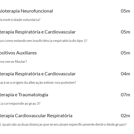
isioterapia Neurofuncional
05m
da motricidade voluntária?
oterapia Respiratória e Cardiovascular
05m
duo como estando em insuficiência respiratória do tipo 1?
ositivos Auxiliares
05m
 no nervo fibular?
oterapia Respiratória e Cardiovascular
04m
tará se a origem da alteração estiver nos pulmões?
oterapia e Traumatologia
07m
tica corresponde ao grau 3?
oterapia Cardiovascular Respiratória
02m
, quais são as duas doenças que se encaixam especificamente dentro deste grupo?