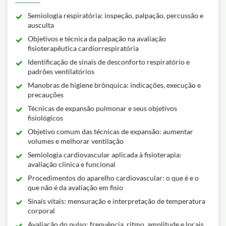
Semiologia respiratória: inspeção, palpação, percussão e
ausculta
Objetivos e técnica da palpação na avaliação
fisioterapêutica cardiorrespiratória
Identificação de sinais de desconforto respiratório e
padrões ventilatórios
Manobras de higiene brônquica: indicações, execução e
precauções
Técnicas de expansão pulmonar e seus objetivos
fisiológicos
Objetivo comum das técnicas de expansão: aumentar
volumes e melhorar ventilação
Semiologia cardiovascular aplicada à fisioterapia:
avaliação clínica e funcional
Procedimentos do aparelho cardiovascular: o que é e o
que não é da avaliação em fisio
Sinais vitais: mensuração e interpretação de temperatura
corporal
Avaliação do pulso: frequência, ritmo, amplitude e locais