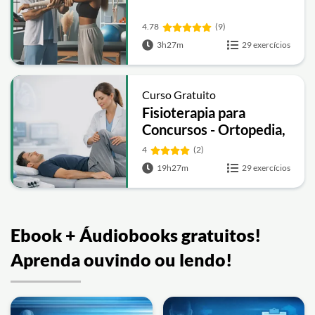
4.78
(9)
3h27m
29 exercícios
Curso Gratuito
Fisioterapia para
Concursos - Ortopedia,
Neuro,
4
(2)
Cardiorrespiratória e
19h27m
29 exercícios
Recursos Terapêuticos
Ebook + Áudiobooks gratuitos!
Aprenda ouvindo ou lendo!