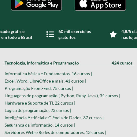
icado grátis e
60 mil exercícios
4,8/5 cl
 em todo o Brasil
gratuitos
nas loja
Tecnologia, Informática e Programação
424 cursos
Informática básica e Fundamentos, 16 cursos |
Excel, Word, LibreOffice e mais, 41 cursos |
Programação Front-End, 75 cursos |
Linguagens de programação ( Python, Ruby, Java ), 34 cursos |
Hardware e Suporte de TI, 22 cursos |
Lógica de programação, 23 cursos |
Inteligência Artificial e Ciência de Dados, 37 cursos |
Segurança da informação, 14 cursos |
Servidores Web e Redes de computadores, 13 cursos |