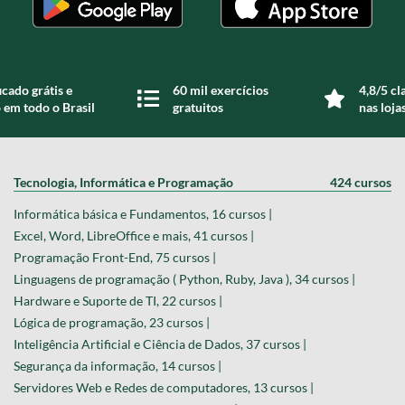
icado grátis e
60 mil exercícios
4,8/5 cl
 em todo o Brasil
gratuitos
nas loja
Tecnologia, Informática e Programação
424 cursos
Informática básica e Fundamentos, 16 cursos |
Excel, Word, LibreOffice e mais, 41 cursos |
Programação Front-End, 75 cursos |
Linguagens de programação ( Python, Ruby, Java ), 34 cursos |
Hardware e Suporte de TI, 22 cursos |
Lógica de programação, 23 cursos |
Inteligência Artificial e Ciência de Dados, 37 cursos |
Segurança da informação, 14 cursos |
Servidores Web e Redes de computadores, 13 cursos |