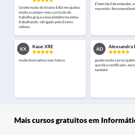
É bem fácil de entender, e
Gostei muito do Ensino EAD me ajudou
resumido. Recomendável
muito a compor meu currículo de
trabalho graça a essa plataforma estou
trabalhando. obrigado pelo Ensino
valioso
Kaue XRE
Alexsandra 
KX
AD
muito bom salvou meu futuro
gostei muito e principalm
que dá o certificado, exc
também
Mais cursos gratuitos em Informát