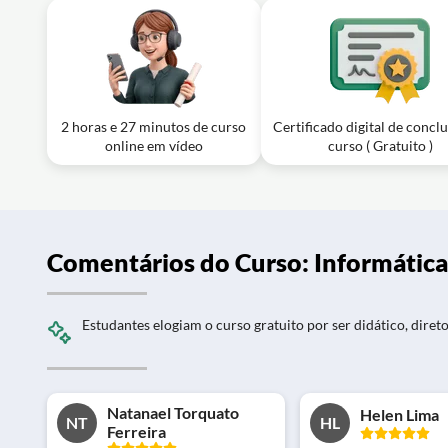
Aula em vídeo: Informática básica - Aula 1
Exercício: Qual é a função da formatação condicional nas
Aula em vídeo: Informática básica - Aula 1
Exercício: Qual é o tipo de gráfico recomendado para vis
2 horas e 27 minutos de curso
Certificado digital de concl
online em vídeo
curso ( Gratuito )
Comentários do Curso: Informática
Estudantes elogiam o curso gratuito por ser didático, direto
Natanael Torquato
Helen Lima
NT
HL
Ferreira