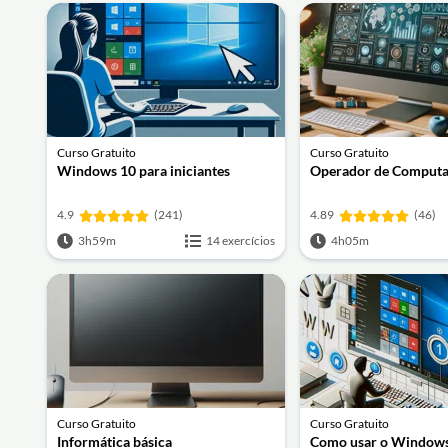
Curso Gratuito
Curso Gratuito
Windows 10 para iniciantes
Operador de Comput
4.9
(241)
4.89
(46)
3h59m
14 exercícios
4h05m
Curso Gratuito
Curso Gratuito
Informática básica
Como usar o Window