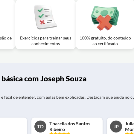
2 - Aula Prática de Microsoft Excel Parte 2
03m
 planilhas?
3 - Aula Prática de Microsoft Excel Parte 3
02m
ualizar gastos com maior clareza nesta aula de Excel?
usão de
Exercícios para treinar seus
100% gratuito, do conteúdo
conhecimentos
ao certificado
 básica com Joseph Souza
 e fácil de entender, com aulas bem explicadas. Destacam que ajuda no cur
Tharcila dos Santos
Juli
TD
JP
Ribeiro
Mor