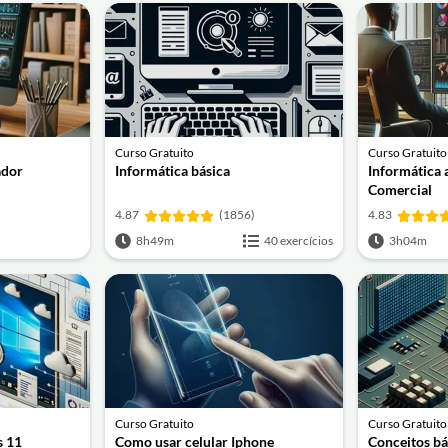
Curso Gratuito
Curso Gratuito
ador
Informática básica
Informática 
Comercial
4.87
(1856)
4.83
8h49m
40 exercícios
3h04m
Curso Gratuito
Curso Gratuito
s 11
Como usar celular Iphone
Conceitos bá