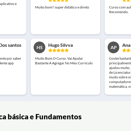
xplicativo e
Muito bom!! super didático e direto
Curso com aul
Recomendo.
Dos santos
Hugo Silvva
Ana
HS
AP
ente por saber
Muito Bom O Curso, Vai Ajudar
Gostei bastant
elente app
Bastante A Agregar No Meu Currículo
principalment
ajudou muito,
de Licenciatu
muito sobre o
computadores 
matemática, o
ica básica e Fundamentos