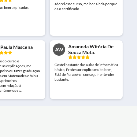
adorei esse curso, melhor ainda porque
as bem explicadas.
dá o certificado
Amannda Witória De
 Paula Mascena
AW
Souza Mota.
e do curso e
Gostei bastante das aulas de informática
e as explicações, me
básica, Professor explica muito bem,
 pois vou fazer graduação
Está de Parabéns! conseguir entender
ra em Matemática e falou
bastante.
s primeiros
em relação à
s números etc.