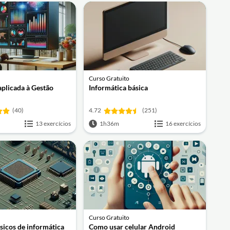
Curso Gratuito
aplicada à Gestão
Informática básica
(40)
4.72
(251)
13 exercícios
1h36m
16 exercícios
Curso Gratuito
sicos de informática
Como usar celular Android