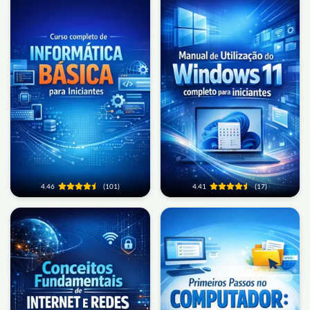
4.46
(101)
4.41
(17)