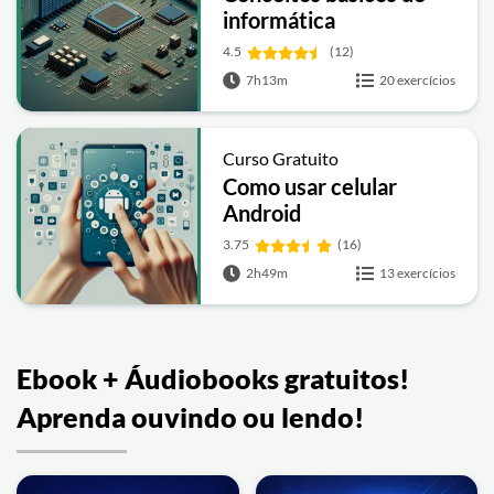
informática
4.5
(12)
7h13m
20 exercícios
Curso Gratuito
Como usar celular
Android
3.75
(16)
2h49m
13 exercícios
Ebook + Áudiobooks gratuitos!
Aprenda ouvindo ou lendo!