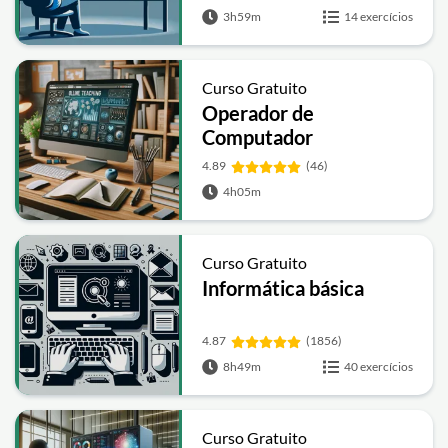
3h59m
14 exercícios
Curso Gratuito
Operador de
Computador
4.89
(46)
4h05m
Curso Gratuito
Informática básica
4.87
(1856)
8h49m
40 exercícios
Curso Gratuito