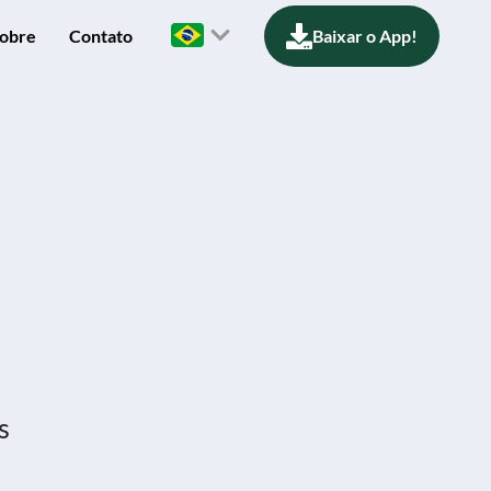
obre
Contato
Baixar o App!
s