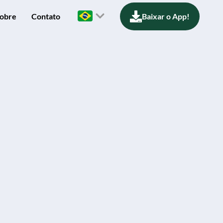
obre
Contato
Baixar o App!