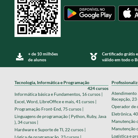
+ de 10 milhões
Certificado grátis e
de alunos
válido em todo o B
Tecnologia, Informática e Programação
Profissionali
424 cursos
Atendimento a
Informática básica e Fundamentos, 16 cursos |
Recepção, 23 
Excel, Word, LibreOffice e mais, 41 cursos |
Operador de c
Programação Front-End, 75 cursos |
Eletrônica, 40
Linguagens de programação ( Python, Ruby, Java
Manutenção de
), 34 cursos |
Manutenção de
Hardware e Suporte de TI, 22 cursos |
Logística e pr
Lógica de programação, 23 cursos |