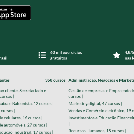
60 mil exercícios
4,8/5
rasil
gratuitos
nas l
zantes
358 cursos
Administração, Negócios e Market
o cliente, Secretariado e
Gestão de empresas e Empreended
cursos |
cursos |
aixa e Balconista, 12 cursos |
Marketing digital, 47 cursos |
 cursos |
Vendas e Comércio eletrônico, 19 c
 celulares, 16 cursos |
Investimentos e Educação Financeir
|
 automóveis, 27 cursos |
Recursos Humanos, 15 cursos |
odução industrial, 17 cursos |