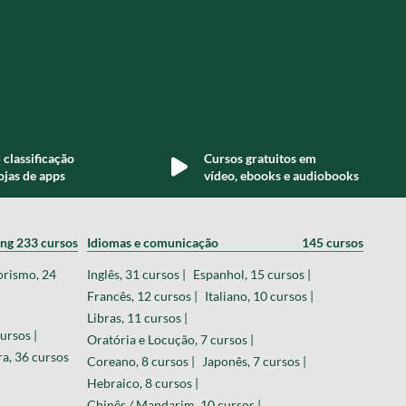
 classificação
Cursos gratuitos em
ojas de apps
vídeo, ebooks e audiobooks
ing
233 cursos
Idiomas e comunicação
145 cursos
orismo, 24
Inglês, 31 cursos |
Espanhol, 15 cursos |
Francês, 12 cursos |
Italiano, 10 cursos |
Libras, 11 cursos |
ursos |
Oratória e Locução, 7 cursos |
a, 36 cursos
Coreano, 8 cursos |
Japonês, 7 cursos |
Hebraico, 8 cursos |
Chinês / Mandarim, 10 cursos |