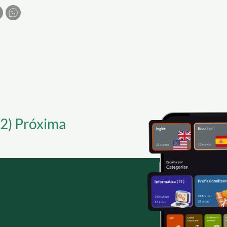
a e a disponibilidade de recursos online, criar um estúdio caseiro
cês se tornou uma opção viável e eficaz. Aqui estão algumas dicas
paço de aprendizado ideal.
(2) Próxima