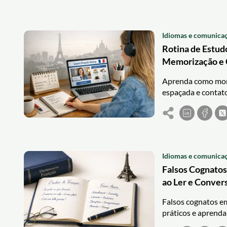
Idiomas e comunica
Rotina de Estud
Memorização e 
Aprenda como mont
espaçada e contato
Idiomas e comunica
Falsos Cognatos
ao Ler e Conver
Falsos cognatos e
práticos e aprenda