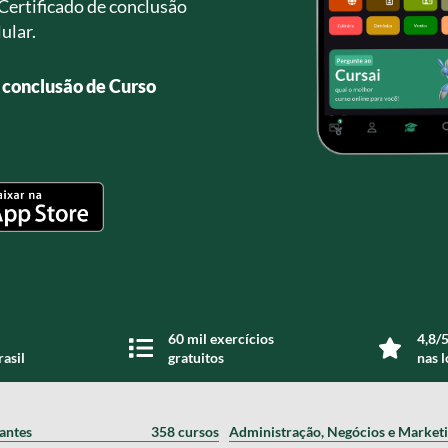
Certificado de conclusão
ular.
e conclusão de Curso
60 mil exercícios
4,8/5
rasil
gratuitos
nas l
zantes
358 cursos
Administração, Negócios e Market