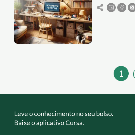
avanço da tecnologi
para aprender fran
para montar seu es
1
Leve o conhecimento no seu bolso.
Baixe o aplicativo Cursa.