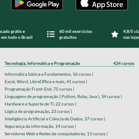
icado grátis e
60 mil exercícios
4,8/5 cl
 em todo o Brasil
gratuitos
nas loja
Tecnologia, Informática e Programação
424 cursos
Informática básica e Fundamentos, 16 cursos |
Excel, Word, LibreOffice e mais, 41 cursos |
Programação Front-End, 75 cursos |
Linguagens de programação ( Python, Ruby, Java ), 34 cursos |
Hardware e Suporte de TI, 22 cursos |
Lógica de programação, 23 cursos |
Inteligência Artificial e Ciência de Dados, 37 cursos |
Segurança da informação, 14 cursos |
Servidores Web e Redes de computadores, 13 cursos |